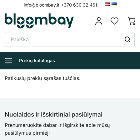
Skip
info@bloombay.lt
|
+370 630 32 461
to
content
Ieškoti:
Prekių katalogas
Patikusių prekių sąrašas tuščias.
Nuolaidos ir išskirtiniai pasiūlymai
Prenumeruokite dabar ir išgirskite apie mūsų
pasiūlymus pirmieji