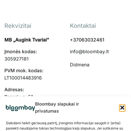
Rekvizitai
Kontaktai
MB „Augink Tvariai”
+37063032461
Įmonės kodas:
info@bloombay.lt
305927181
Didmena
PVM mok. kodas:
LT100014483916
Adresas:
Panerių g. 51-
103, Kaunas, 48334
Bloombay slapukai ir
privatumas
Siekdami teikti geriausią patirtį, įrenginio informacijai saugoti ir (arba)
pasiekti naudojame tokias technologijas kaip slapukus. Jei sutiksime su