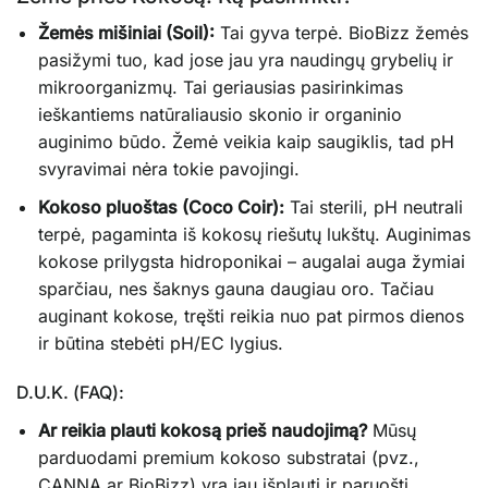
Žemės mišiniai (Soil):
Tai gyva terpė. BioBizz žemės
pasižymi tuo, kad jose jau yra naudingų grybelių ir
mikroorganizmų. Tai geriausias pasirinkimas
ieškantiems natūraliausio skonio ir organinio
auginimo būdo. Žemė veikia kaip saugiklis, tad pH
svyravimai nėra tokie pavojingi.
Kokoso pluoštas (Coco Coir):
Tai sterili, pH neutrali
terpė, pagaminta iš kokosų riešutų lukštų. Auginimas
kokose prilygsta hidroponikai – augalai auga žymiai
sparčiau, nes šaknys gauna daugiau oro. Tačiau
auginant kokose, tręšti reikia nuo pat pirmos dienos
ir būtina stebėti pH/EC lygius.
D.U.K. (FAQ):
Ar reikia plauti kokosą prieš naudojimą?
Mūsų
parduodami premium kokoso substratai (pvz.,
CANNA ar BioBizz) yra jau išplauti ir paruošti