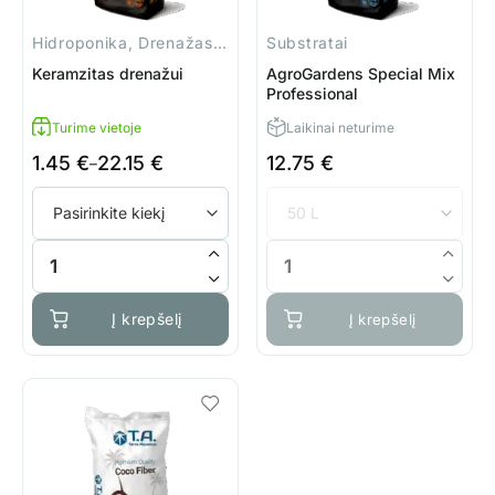
Hidroponika, Drenažas, Priedai
Substratai
Keramzitas drenažui
AgroGardens Special Mix
Professional
Turime vietoje
Laikinai neturime
1.45
€
22.15
€
12.75
€
Price
–
range:
1.45 €
through
produkto kiekis: Keramzitas drenažui
22.15 €
Į krepšelį
Į krepšelį