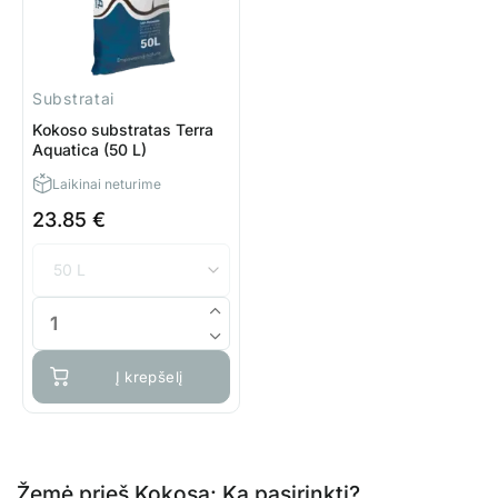
Substratai
Kokoso substratas Terra
Aquatica (50 L)
Laikinai neturime
23.85
€
Į krepšelį
Žemė prieš Kokosą: Ką pasirinkti?