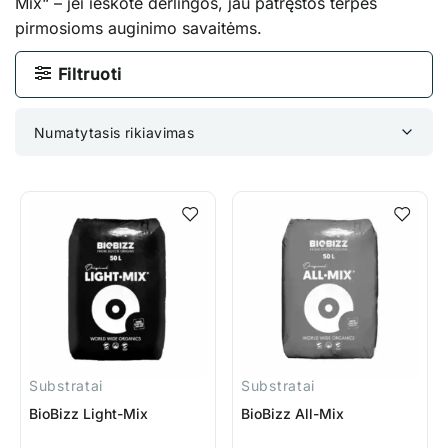
Mix“ – jei ieškote derlingos, jau patręštos terpės
pirmosioms auginimo savaitėms.
Filtruoti
Numatytasis rikiavimas
Substratai
Substratai
BioBizz Light-Mix
BioBizz All-Mix