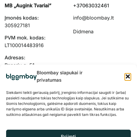
MB „Augink Tvariai”
+37063032461
Įmonės kodas:
info@bloombay.lt
305927181
Didmena
PVM mok. kodas:
LT100014483916
Adresas:
Panerių g. 51-
103, Kaunas, 48334
Bloombay slapukai ir
privatumas
Siekdami teikti geriausią patirtį, įrenginio informacijai saugoti ir (arba)
pasiekti naudojame tokias technologijas kaip slapukus. Jei sutiksime su
šiomis technologijomis, galėsime apdoroti duomenis, tokius kaip
naršymo elgsena arba unikalūs ID šioje svetainėje. Nesutikimas arba
sutikimo atšaukimas gali neigiamai paveikti tam tikras funkcijas.
Priimti