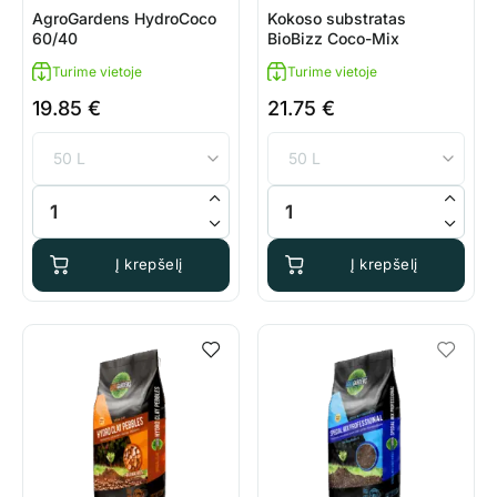
AgroGardens HydroCoco
Kokoso substratas
60/40
BioBizz Coco-Mix
Turime vietoje
Turime vietoje
19.85
€
21.75
€
produkto kiekis: AgroGardens HydroCoco 60/40
produkto kiekis: Kokoso subst
Į krepšelį
Į krepšelį