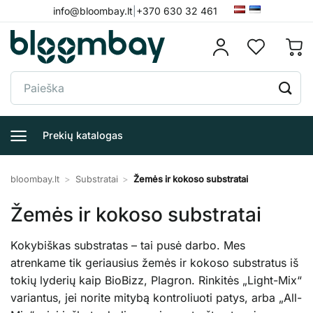
Skip
info@bloombay.lt
|
+370 630 32 461
to
content
Ieškoti:
Prekių katalogas
bloombay.lt
>
Substratai
>
Žemės ir kokoso substratai
Žemės ir kokoso substratai
Kokybiškas substratas – tai pusė darbo. Mes
atrenkame tik geriausius žemės ir kokoso substratus iš
tokių lyderių kaip BioBizz, Plagron. Rinkitės „Light-Mix“
variantus, jei norite mitybą kontroliuoti patys, arba „All-