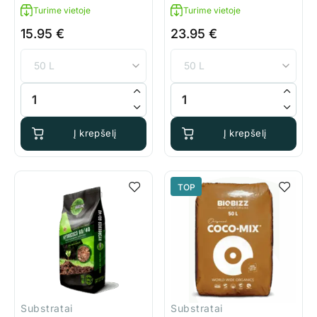
Turime vietoje
Turime vietoje
15.95
€
23.95
€
produkto kiekis: BioBizz Light-Mix
produkto kiekis: BioBizz All-M
Į krepšelį
Į krepšelį
TOP
Substratai
Substratai