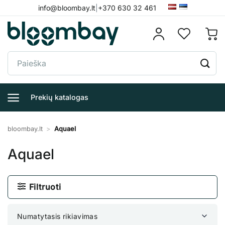
Skip
info@bloombay.lt
|
+370 630 32 461
to
content
Ieškoti:
Prekių katalogas
bloombay.lt
>
Aquael
Aquael
Filtruoti
Numatytasis rikiavimas