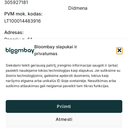
305927181
Didmena
PVM mok. kodas:
LT100014483916
Adresas:
Panerių g. 51-
103, Kaunas, 48334
Bloombay slapukai ir
privatumas
Siekdami teikti geriausią patirtį, įrenginio informacijai saugoti ir (arba)
pasiekti naudojame tokias technologijas kaip slapukus. Jei sutiksime su
šiomis technologijomis, galėsime apdoroti duomenis, tokius kaip
naršymo elgsena arba unikalūs ID šioje svetainėje. Nesutikimas arba
sutikimo atšaukimas gali neigiamai paveikti tam tikras funkcijas.
Priimti
Atmesti
Privatumo politika
Slapukai