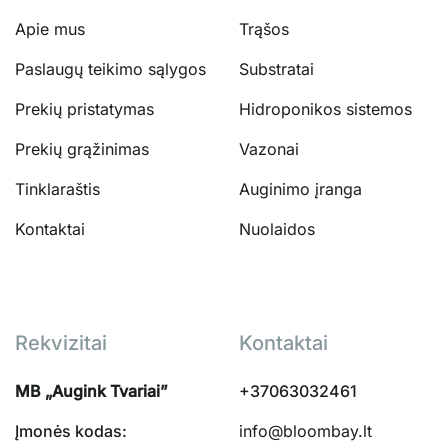
Apie mus
Trąšos
Paslaugų teikimo sąlygos
Substratai
Prekių pristatymas
Hidroponikos sistemos
Prekių grąžinimas
Vazonai
Tinklaraštis
Auginimo įranga
Kontaktai
Nuolaidos
Rekvizitai
Kontaktai
MB „Augink Tvariai”
+37063032461
Įmonės kodas:
info@bloombay.lt