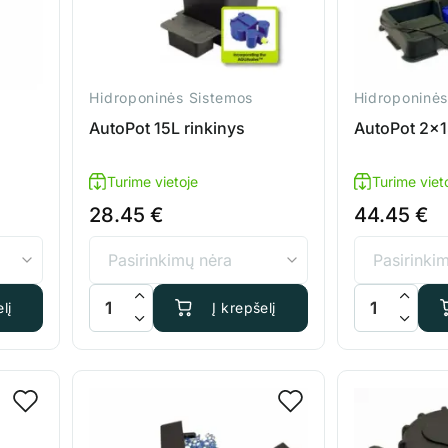
Hidroponinės Sistemos
Hidroponinės
AutoPot 15L rinkinys
AutoPot 2x1
Turime vietoje
Turime viet
28.45
€
44.45
€
 47L vandens rezervuaras
produkto kiekis: AutoPot 15L rinkinys
produkto kiek
lį
Į krepšelį