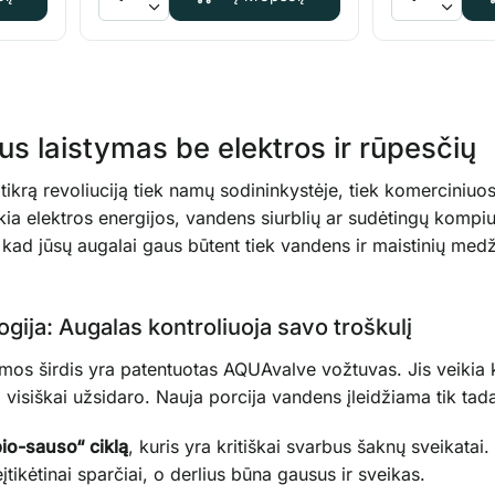
s laistymas be elektros ir rūpesčių
ikrą revoliuciją tiek namų sodininkystėje, tiek komerciniuos
ikia elektros energijos, vandens siurblių ar sudėtingų kompiu
 kad jūsų augalai gaus būtent tiek vandens ir maistinių medž
ija: Augalas kontroliuoja savo troškulį
mos širdis yra patentuotas AQUAvalve vožtuvas. Jis veikia k
da visiškai užsidaro. Nauja porcija vandens įleidžiama tik tad
pio-sauso“ ciklą
, kuris yra kritiškai svarbus šaknų sveikat
tikėtinai sparčiai, o derlius būna gausus ir sveikas.