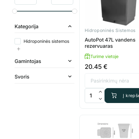
Kategorija
Hidroponinės Sistemos
AutoPot 47L vandens
Hidroponinės sistemos
rezervuaras
Turime vietoje
Gamintojas
20.45
€
Svoris
produkto kiekis: AutoPot
Į krepše