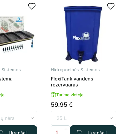
 Sistemos
Hidroponinės Sistemos
stema
FlexiTank vandens
rezervuaras
oje
Turime vietoje
59.95
€
is: Auginimo sistema Tray2Grow
produkto kiekis: FlexiTank vandens rezer
Į krepšelį
Į krepšelį