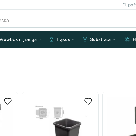
El. pa
Growbox ir įranga
Trąšos
Substratai
H