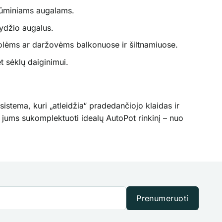
 krūminiams augalams.
dydžio augalus.
olėms ar daržovėms balkonuose ir šiltnamiuose.
t sėklų daiginimui.
 sistema, kuri „atleidžia“ pradedančiojo klaidas ir
 jums sukomplektuoti idealų AutoPot rinkinį – nuo
Prenumeruoti