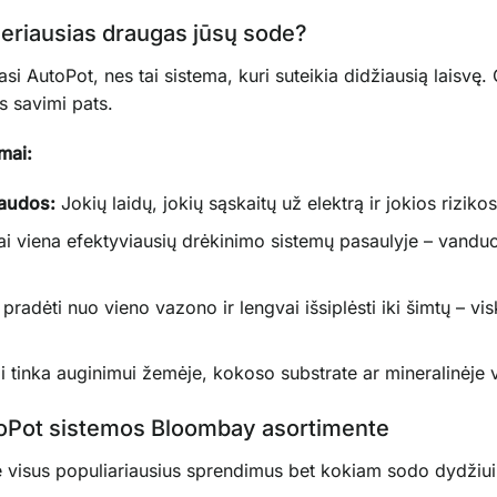
geriausias draugas jūsų sode?
si AutoPot, nes tai sistema, kuri suteikia didžiausią laisvę.
s savimi pats.
mai:
naudos:
Jokių laidų, jokių sąskaitų už elektrą ir jokios riziko
i viena efektyviausių drėkinimo sistemų pasaulyje – vanduo
 pradėti nuo vieno vazono ir lengvai išsiplėsti iki šimtų – 
i tinka auginimui žemėje, kokoso substrate ar mineralinėje v
toPot sistemos Bloombay asortimente
 visus populiariausius sprendimus bet kokiam sodo dydžiui