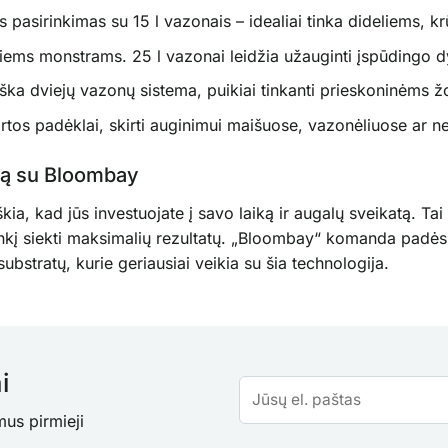
s pasirinkimas su 15 l vazonais – idealiai tinka dideliems,
riems monstrams. 25 l vazonai leidžia užauginti įspūdingo 
ka dviejų vazonų sistema, puikiai tinkanti prieskoninėms ž
tos padėklai, skirti auginimui maišuose, vazonėliuose ar ne
uvą su Bloombay
kia, kad jūs investuojate į savo laiką ir augalų sveikatą. Tai
rankį siekti maksimalių rezultatų. „Bloombay“ komanda padės
substratų, kurie geriausiai veikia su šia technologija.
i
mus pirmieji