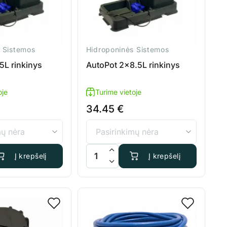
 Sistemos
Hidroponinės Sistemos
5L rinkinys
AutoPot 2×8.5L rinkinys
oje
Turime vietoje
34.45
€
is: AutoPot 2x15L rinkinys
produkto kiekis: AutoPot 2x8.5L rinkinys
Į krepšelį
Į krepšelį