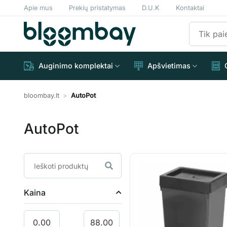
Skip
Apie mus
Prekių pristatymas
D.U.K
Kontaktai
to
Ieškoti:
content
Auginimo komplektai
Apšvietimas
bloombay.lt
>
AutoPot
AutoPot
Kaina