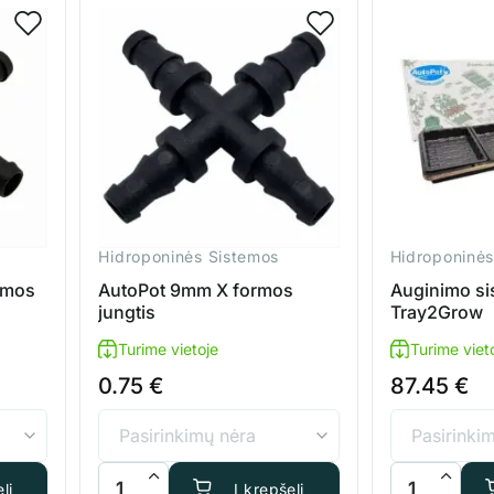
Hidroponinės Sistemos
Hidroponinės
rmos
AutoPot 9mm X formos
Auginimo si
jungtis
Tray2Grow
Turime vietoje
Turime viet
0.75
€
87.45
€
Tee 9mm T formos jungtis
produkto kiekis: AutoPot 9mm X formos jungtis
produkto kiek
lį
Į krepšelį