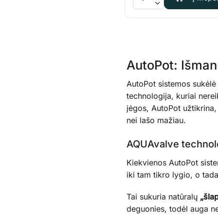
AutoPot: Išmanu
AutoPot sistemos sukėlė t
technologija, kuriai nere
jėgos, AutoPot užtikrina,
nei lašo mažiau.
AQUAvalve technolog
Kiekvienos AutoPot siste
iki tam tikro lygio, o ta
Tai sukuria natūralų
„šla
deguonies, todėl auga neį