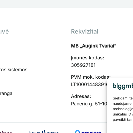
uvė
Rekvizitai
MB „Augink Tvariai”
Įmonės kodas:
305927181
kos sistemos
PVM mok. kodas:
LT100014483916
įranga
Adresas:
Siekdami teik
Panerių g. 51-103, Kaunas,
naudojame t
technologij
unikalūs ID 
paveikti tam