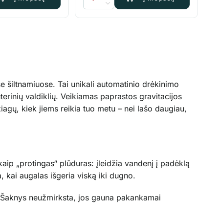
e šiltnamiuose. Tai unikali automatinio drėkinimo
terinių valdiklių. Veikiamas paprastos gravitacijos
iagų, kiek jiems reikia tuo metu – nei lašo daugiau,
aip „protingas“ plūduras: įleidžia vandenį į padėklą
a, kai augalas išgeria viską iki dugno.
ai. Šaknys neužmirksta, jos gauna pakankamai