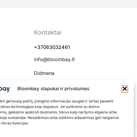
Kontaktai
+37063032461
info@bloombay.lt
Didmena
Bloombay slapukai ir privatumas
ti geriausią patirtį, įrenginio informacijai saugoti ir (arba) pasiekti
 48334
okias technologijas kaip slapukus. Jei sutiksime su šiomis
omis, galėsime apdoroti duomenis, tokius kaip naršymo elgsena arba
šioje svetainėje. Nesutikimas arba sutikimo atšaukimas gali neigiamai
 tikras funkcijas.