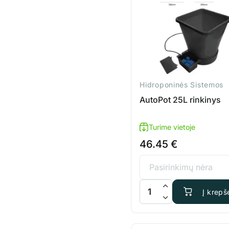
Hidroponinės Sistemos
AutoPot 25L rinkinys
Turime vietoje
46.45
€
produkto kiekis: AutoPot 
Į krepše