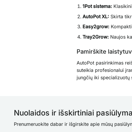
1Pot sistema:
Klasikini
AutoPot XL:
Skirta tik
Easy2grow:
Kompaktiš
Tray2Grow:
Naujos kar
Pamirškite laistyt
AutoPot pasirinkimas reiš
suteikia profesionalui į
jungčių iki specializuotų 
Nuolaidos ir išskirtiniai pasiūlyma
Prenumeruokite dabar ir išgirskite apie mūsų pasiūly