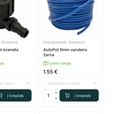
 Sistemos
Hidroponinės Sistemos
 kranelis
AutoPot 9mm vandens
žarna
oje
Turime vietoje
1.55
€
timi
is: AutoPot 9mm kranelis
produkto kiekis: AutoPot 9mm vandens ž
Į krepšelį
Į krepšelį