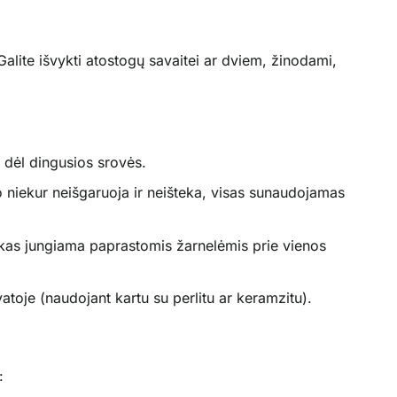
 Galite išvykti atostogų savaitei ar dviem, žinodami,
s dėl dingusios srovės.
 niekur neišgaruoja ir neišteka, visas sunaudojamas
viskas jungiama paprastomis žarnelėmis prie vienos
atoje (naudojant kartu su perlitu ar keramzitu).
: