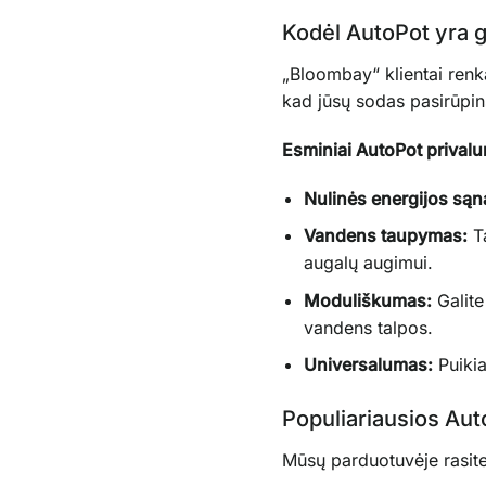
Kodėl AutoPot yra 
„Bloombay“ klientai renka
kad jūsų sodas pasirūpin
Esminiai AutoPot privalu
Nulinės energijos są
Vandens taupymas:
Ta
augalų augimui.
Moduliškumas:
Galite
vandens talpos.
Universalumas:
Puikia
Populiariausios Au
Mūsų parduotuvėje rasite