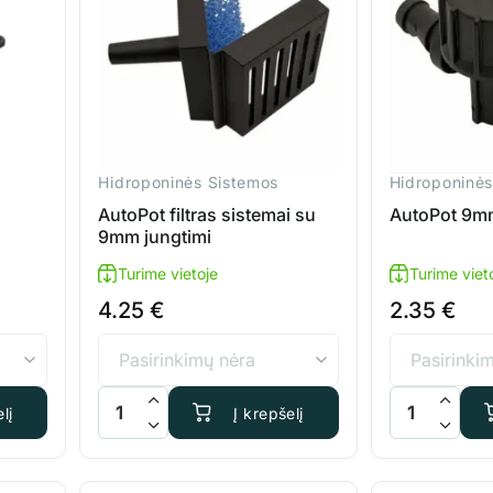
Hidroponinės Sistemos
Hidroponinės
AutoPot filtras sistemai su
AutoPot 9mm
9mm jungtimi
Turime vietoje
Turime viet
4.25
€
2.35
€
25L rinkinys
produkto kiekis: AutoPot filtras sistemai su 9mm jung
produkto kiek
lį
Į krepšelį