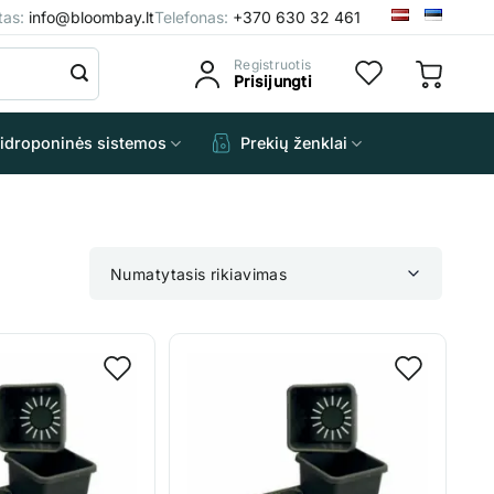
štas:
info@bloombay.lt
Telefonas:
+370 630 32 461
Registruotis
Prisijungti
idroponinės sistemos
Prekių ženklai
Numatytasis rikiavimas