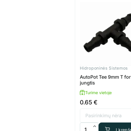
Hidroponinės Sistemos
AutoPot Tee 9mm T fo
jungtis
Turime vietoje
0.65
€
produkto kiekis: AutoPot 
Į krepše