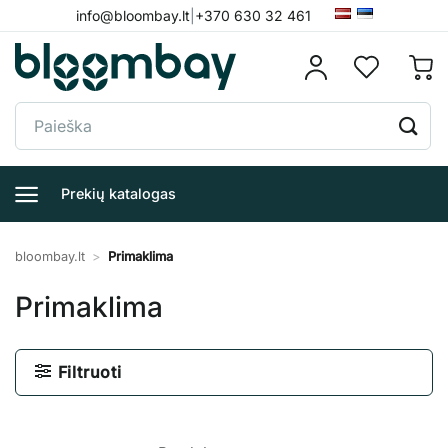
Skip
info@bloombay.lt
|
+370 630 32 461
to
content
Ieškoti:
Prekių katalogas
bloombay.lt
>
Primaklima
Primaklima
Filtruoti