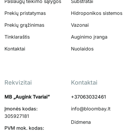
Paslaugų teikimo sąlygos
Substratai
Prekių pristatymas
Hidroponikos sistemos
Prekių grąžinimas
Vazonai
Tinklaraštis
Auginimo įranga
Kontaktai
Nuolaidos
Rekvizitai
Kontaktai
MB „Augink Tvariai”
+37063032461
Įmonės kodas:
info@bloombay.lt
305927181
Didmena
PVM mok. kodas: