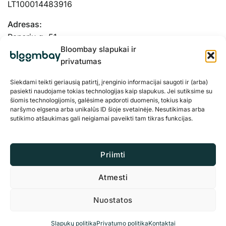
LT100014483916
Adresas:
Panerių g. 51-
103, Kaunas, 48334
Bloombay slapukai ir
privatumas
Siekdami teikti geriausią patirtį, įrenginio informacijai saugoti ir (arba)
pasiekti naudojame tokias technologijas kaip slapukus. Jei sutiksime su
šiomis technologijomis, galėsime apdoroti duomenis, tokius kaip
naršymo elgsena arba unikalūs ID šioje svetainėje. Nesutikimas arba
sutikimo atšaukimas gali neigiamai paveikti tam tikras funkcijas.
Priimti
Atmesti
Privatumo politika
Slapukai
Nuostatos
© 2026 BloomBay Visos teisės saugomos
Slapukų politika
Privatumo politika
Kontaktai