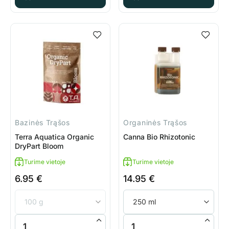
Bazinės Trąšos
Organinės Trąšos
Terra Aquatica Organic
Canna Bio Rhizotonic
DryPart Bloom
Turime vietoje
Turime vietoje
6.95
€
14.95
€
produkto kiekis: Terra Aquatica Organic DryPart Bloom
produkto kiekis: Canna Bio Rhi