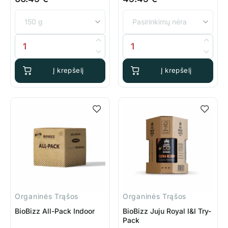
produkto kiekis: BioBizz Microbes
produkto kiekis: BioBizz All-P
Į krepšelį
Į krepšelį
Organinės Trąšos
Organinės Trąšos
BioBizz All-Pack Indoor
BioBizz Juju Royal I&I Try-
Pack