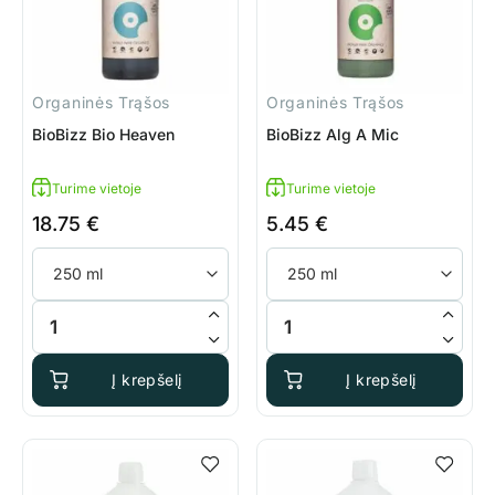
Organinės Trąšos
Organinės Trąšos
BioBizz Bio Heaven
BioBizz Alg A Mic
Turime vietoje
Turime vietoje
18.75
€
5.45
€
produkto kiekis: BioBizz Bio Heaven
produkto kiekis: BioBizz Alg A
Į krepšelį
Į krepšelį