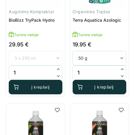
Auginimo Komplektai
Organinės Trąšos
BioBizz TryPack Hydro
Terra Aquatica Azologic
Turime vietoje
Turime vietoje
29.95
€
19.95
€
produkto kiekis: BioBizz TryPack Hydro
produkto kiekis: Terra Aquatic
Į krepšelį
Į krepšelį