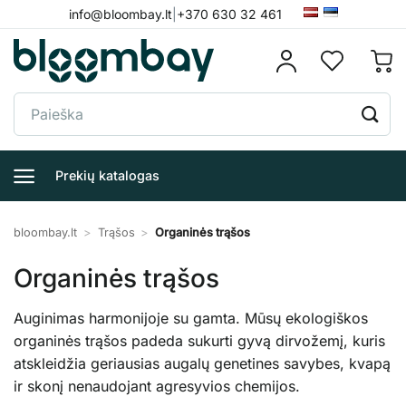
Skip
info@bloombay.lt
|
+370 630 32 461
to
content
Ieškoti:
Prekių katalogas
bloombay.lt
>
Trąšos
>
Organinės trąšos
Organinės trąšos
Auginimas harmonijoje su gamta. Mūsų ekologiškos
organinės trąšos padeda sukurti gyvą dirvožemį, kuris
atskleidžia geriausias augalų genetines savybes, kvapą
ir skonį nenaudojant agresyvios chemijos.