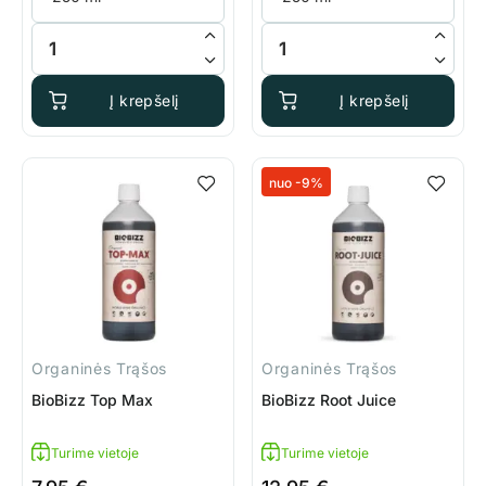
produkto kiekis: BioBizz Bio Grow
produkto kiekis: BioBizz Bio B
Į krepšelį
Į krepšelį
nuo -9%
Organinės Trąšos
Organinės Trąšos
BioBizz Top Max
BioBizz Root Juice
Turime vietoje
Turime vietoje