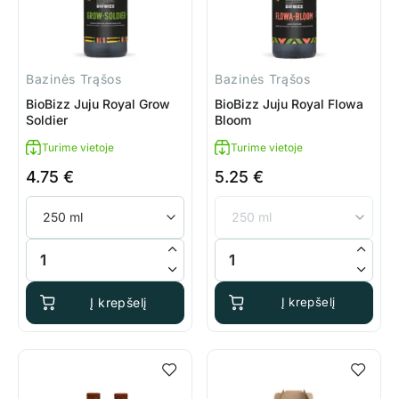
Bazinės Trąšos
Bazinės Trąšos
BioBizz Juju Royal Grow
BioBizz Juju Royal Flowa
Soldier
Bloom
Turime vietoje
Turime vietoje
4.75
€
5.25
€
produkto kiekis: BioBizz Juju Royal Grow Soldier
produkto kiekis: BioBizz Juju 
Į krepšelį
Į krepšelį