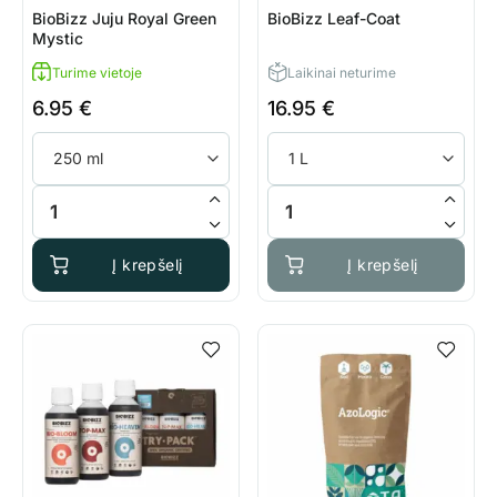
BioBizz Juju Royal Green
BioBizz Leaf-Coat
Mystic
Turime vietoje
Laikinai neturime
6.95
€
16.95
€
produkto kiekis: BioBizz Juju Royal Green Mystic
produkto kiekis: BioBizz Leaf-
Į krepšelį
Į krepšelį