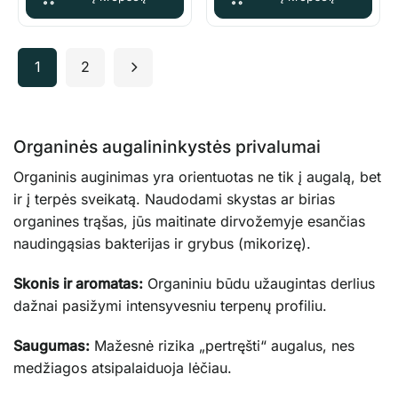
1
2
Organinės augalininkystės privalumai
Organinis auginimas yra orientuotas ne tik į augalą, bet
ir į terpės sveikatą. Naudodami skystas ar birias
organines trąšas, jūs maitinate dirvožemyje esančias
naudingąsias bakterijas ir grybus (mikorizę).
Skonis ir aromatas:
Organiniu būdu užaugintas derlius
dažnai pasižymi intensyvesniu terpenų profiliu.
Saugumas:
Mažesnė rizika „pertręšti“ augalus, nes
medžiagos atsipalaiduoja lėčiau.