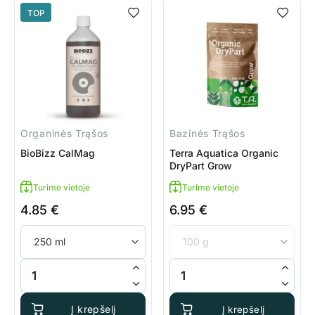
TOP
Organinės Trąšos
Bazinės Trąšos
BioBizz CalMag
Terra Aquatica Organic
DryPart Grow
Turime vietoje
Turime vietoje
4.85
€
6.95
€
produkto kiekis: BioBizz CalMag
produkto kiekis: Terra Aquatic
Į krepšelį
Į krepšelį