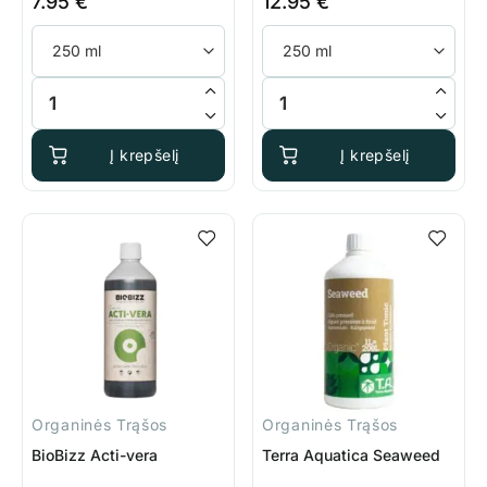
7.95
€
12.95
€
produkto kiekis: BioBizz Top Max
produkto kiekis: BioBizz Root 
Į krepšelį
Į krepšelį
Organinės Trąšos
Organinės Trąšos
BioBizz Acti-vera
Terra Aquatica Seaweed