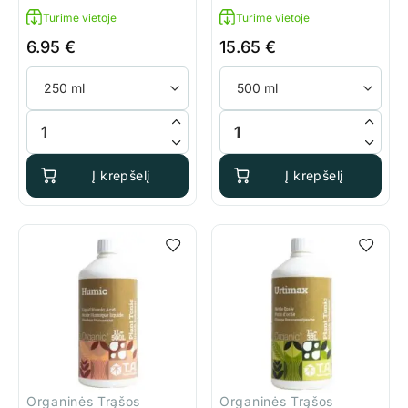
Turime vietoje
Turime vietoje
6.95
€
15.65
€
produkto kiekis: BioBizz Acti-vera
produkto kiekis: Terra Aquati
Į krepšelį
Į krepšelį
Organinės Trąšos
Organinės Trąšos