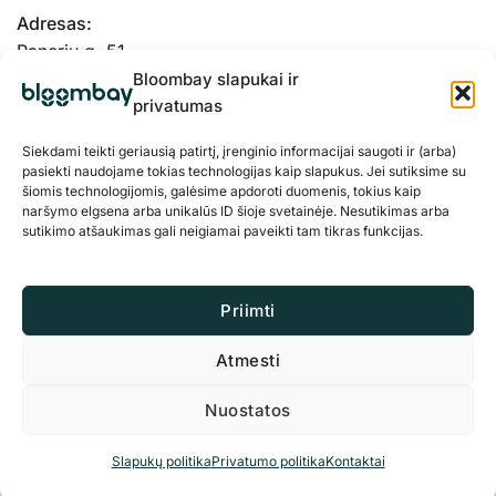
Adresas:
Panerių g. 51-
103, Kaunas, 48334
Bloombay slapukai ir
privatumas
Siekdami teikti geriausią patirtį, įrenginio informacijai saugoti ir (arba)
pasiekti naudojame tokias technologijas kaip slapukus. Jei sutiksime su
šiomis technologijomis, galėsime apdoroti duomenis, tokius kaip
naršymo elgsena arba unikalūs ID šioje svetainėje. Nesutikimas arba
sutikimo atšaukimas gali neigiamai paveikti tam tikras funkcijas.
Priimti
Atmesti
Privatumo politika
Slapukai
Nuostatos
© 2026 BloomBay Visos teisės saugomos
Slapukų politika
Privatumo politika
Kontaktai