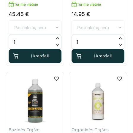
Turime vietoje
Turime vietoje
45.45
€
14.95
€
produkto kiekis: BioBizz All-Pack Indoor
produkto kiekis: BioBizz Juju R
Į krepšelį
Į krepšelį
Bazinės Trąšos
Organinės Trąšos