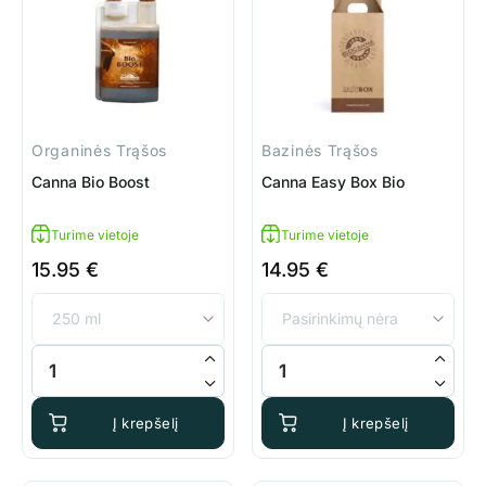
Organinės Trąšos
Bazinės Trąšos
Canna Bio Boost
Canna Easy Box Bio
Turime vietoje
Turime vietoje
15.95
€
14.95
€
produkto kiekis: Canna Bio Boost
produkto kiekis: Canna Easy B
Į krepšelį
Į krepšelį