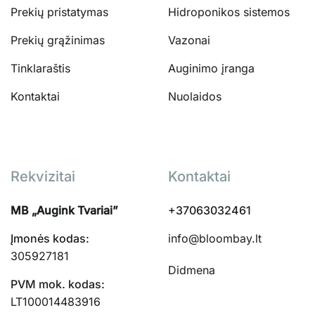
Prekių pristatymas
Hidroponikos sistemos
Prekių grąžinimas
Vazonai
Tinklaraštis
Auginimo įranga
Kontaktai
Nuolaidos
Rekvizitai
Kontaktai
MB „Augink Tvariai”
+37063032461
Įmonės kodas:
info@bloombay.lt
305927181
Didmena
PVM mok. kodas:
LT100014483916