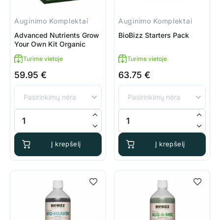
Auginimo Komplektai
Auginimo Komplektai
Advanced Nutrients Grow
BioBizz Starters Pack
Your Own Kit Organic
Turime vietoje
Turime vietoje
59.95
€
63.75
€
produkto kiekis: Advanced Nutrients Grow Your Own Kit Organ
produkto kiekis: BioBizz Start
Į krepšelį
Į krepšelį