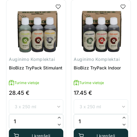
Auginimo Komplektai
Auginimo Komplektai
BioBizz TryPack Stimulant
BioBizz TryPack Indoor
Turime vietoje
Turime vietoje
28.45
€
17.45
€
produkto kiekis: BioBizz TryPack Stimulant
produkto kiekis: BioBizz TryPa
Į krepšelį
Į krepšelį