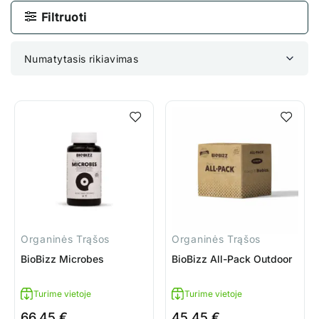
Filtruoti
Numatytasis rikiavimas
Organinės Trąšos
Organinės Trąšos
BioBizz Microbes
BioBizz All-Pack Outdoor
Turime vietoje
Turime vietoje
66.45
€
45.45
€