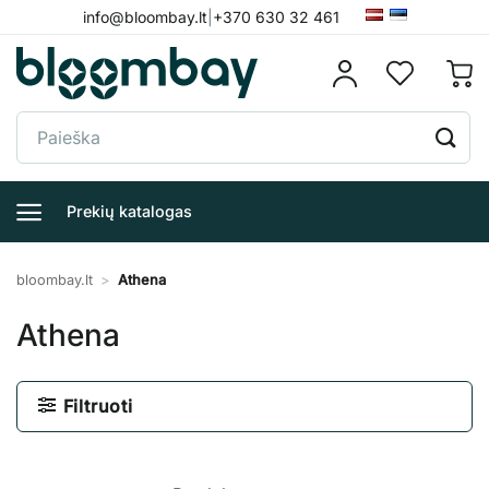
Skip
info@bloombay.lt
|
+370 630 32 461
to
content
Ieškoti:
Prekių katalogas
bloombay.lt
>
Athena
Athena
Filtruoti