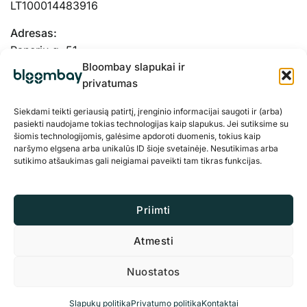
LT100014483916
Adresas:
Panerių g. 51-
103, Kaunas, 48334
Bloombay slapukai ir
privatumas
Siekdami teikti geriausią patirtį, įrenginio informacijai saugoti ir (arba)
pasiekti naudojame tokias technologijas kaip slapukus. Jei sutiksime su
šiomis technologijomis, galėsime apdoroti duomenis, tokius kaip
naršymo elgsena arba unikalūs ID šioje svetainėje. Nesutikimas arba
sutikimo atšaukimas gali neigiamai paveikti tam tikras funkcijas.
Priimti
Atmesti
Privatumo politika
Slapukai
Nuostatos
© 2026 BloomBay Visos teisės saugomos
Slapukų politika
Privatumo politika
Kontaktai