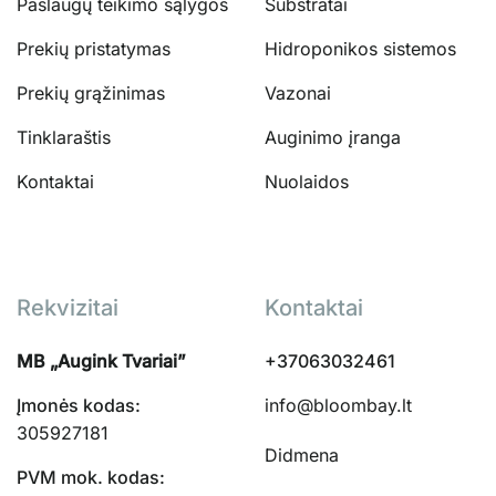
Paslaugų teikimo sąlygos
Substratai
Prekių pristatymas
Hidroponikos sistemos
Prekių grąžinimas
Vazonai
Tinklaraštis
Auginimo įranga
Kontaktai
Nuolaidos
Rekvizitai
Kontaktai
MB „Augink Tvariai”
+37063032461
Įmonės kodas:
info@bloombay.lt
305927181
Didmena
PVM mok. kodas: