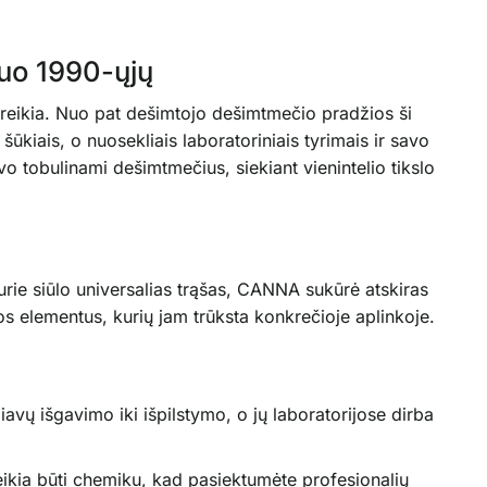
nuo 1990-ųjų
ereikia. Nuo pat dešimtojo dešimtmečio pradžios ši
iais, o nuosekliais laboratoriniais tyrimais ir savo
 tobulinami dešimtmečius, siekiant vienintelio tikslo
urie siūlo universalias trąšas, CANNA sukūrė atskiras
uos elementus, kurių jam trūksta konkrečioje aplinkoje.
ų išgavimo iki išpilstymo, o jų laboratorijose dirba
ikia būti chemiku, kad pasiektumėte profesionalių