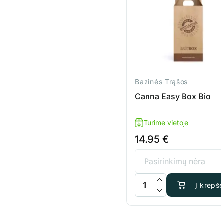
Bazinės Trąšos
Canna Easy Box Bio
Turime vietoje
14.95
€
produkto kiekis: Canna Ea
Į krepše