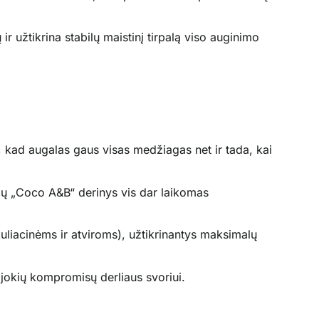
r užtikrina stabilų maistinį tirpalą viso auginimo
, kad augalas gaus visas medžiagas net ir tada, kai
Jų „Coco A&B“ derinys vis dar laikomas
liacinėms ir atviroms), užtikrinantys maksimalų
 jokių kompromisų derliaus svoriui.