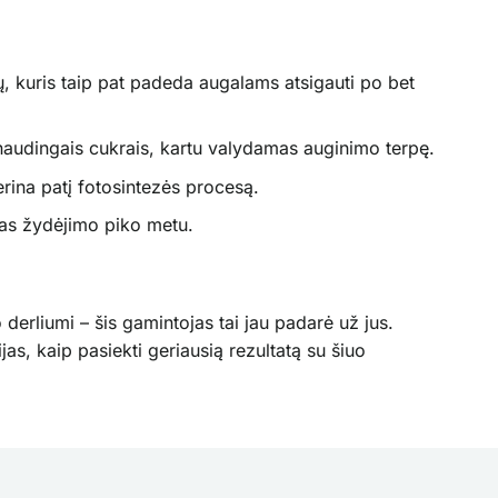
ių, kuris taip pat padeda augalams atsigauti po bet
naudingais cukrais, kartu valydamas auginimo terpę.
erina patį fotosintezės procesą.
mas žydėjimo piko metu.
derliumi – šis gamintojas tai jau padarė už jus.
s, kaip pasiekti geriausią rezultatą su šiuo