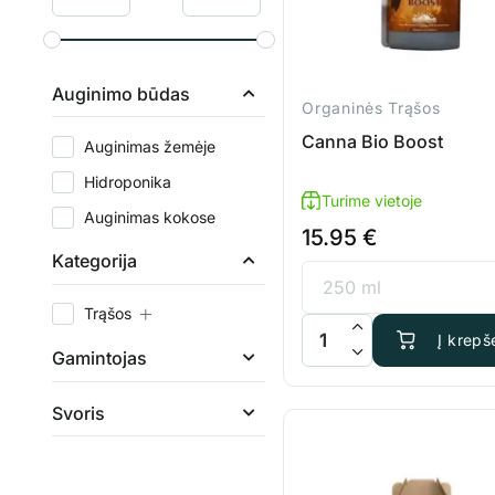
Auginimo būdas
Organinės Trąšos
Canna Bio Boost
Auginimas žemėje
Hidroponika
Turime vietoje
Auginimas kokose
15.95
€
Kategorija
Trąšos
produkto kiekis: Canna Bi
Į krepše
Gamintojas
Svoris