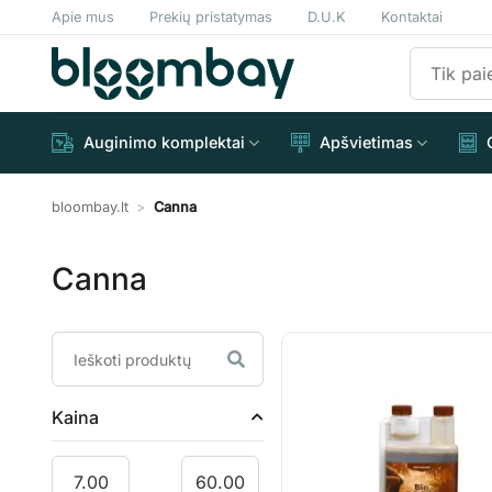
Skip
Apie mus
Prekių pristatymas
D.U.K
Kontaktai
to
Ieškoti:
content
Auginimo komplektai
Apšvietimas
bloombay.lt
>
Canna
Canna
Kaina