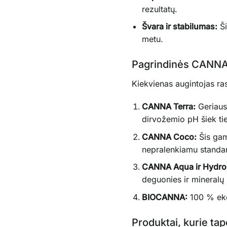
rezultatų.
Švara ir stabilumas:
Ši
metu.
Pagrindinės CANNA 
Kiekvienas augintojas ras
CANNA Terra:
Geriausi
dirvožemio pH šiek ti
CANNA Coco:
Šis gam
nepralenkiamu standar
CANNA Aqua ir Hydro
deguonies ir mineralų
BIOCANNA:
100 % ekol
Produktai, kurie tap