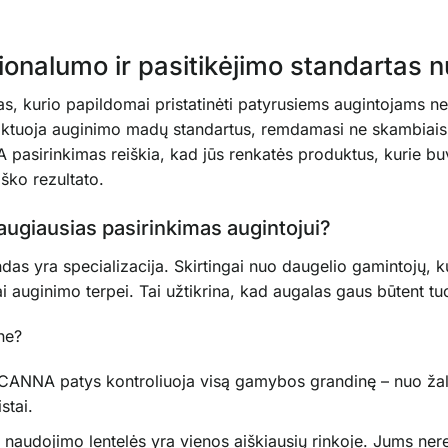
onalumo ir pasitikėjimo standartas 
s, kurio papildomai pristatinėti patyrusiems augintojams n
tuoja auginimo madų standartus, remdamasi ne skambiais šūk
asirinkimas reiškia, kad jūs renkatės produktus, kurie buvo
ško rezultato.
ugiausias pasirinkimas augintojui?
das yra specializacija. Skirtingai nuo daugelio gamintojų, k
ai auginimo terpei. Tai užtikrina, kad augalas gaus būtent t
ne?
CANNA patys kontroliuoja visą gamybos grandinę – nuo žaliav
stai.
udojimo lentelės yra vienos aiškiausių rinkoje. Jums nere