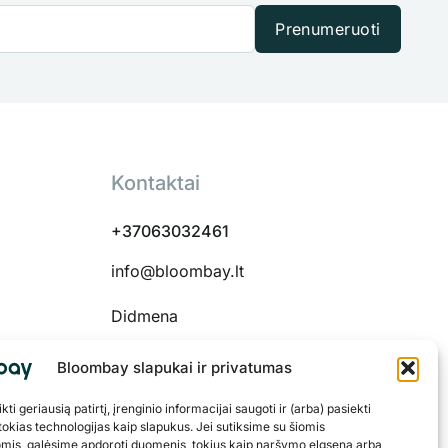
Prenumeruoti
Kontaktai
+37063032461
info@bloombay.lt
Didmena
Bloombay slapukai ir privatumas
ti geriausią patirtį, įrenginio informacijai saugoti ir (arba) pasiekti
 48334
okias technologijas kaip slapukus. Jei sutiksime su šiomis
omis, galėsime apdoroti duomenis, tokius kaip naršymo elgsena arba