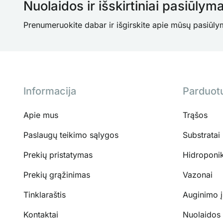
Nuolaidos ir išskirtiniai pasiūlyma
Prenumeruokite dabar ir išgirskite apie mūsų pasiūly
Informacija
Parduot
Apie mus
Trąšos
Paslaugų teikimo sąlygos
Substratai
Prekių pristatymas
Hidroponi
Prekių grąžinimas
Vazonai
Tinklaraštis
Auginimo 
Kontaktai
Nuolaidos