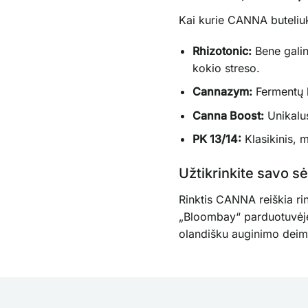
Kai kurie CANNA buteliuk
Rhizotonic:
Bene galin
kokio streso.
Cannazym:
Fermentų k
Canna Boost:
Unikalus
PK 13/14:
Klasikinis, 
Užtikrinkite savo 
Rinktis CANNA reiškia rin
„Bloombay“ parduotuvėje 
olandišku auginimo deim