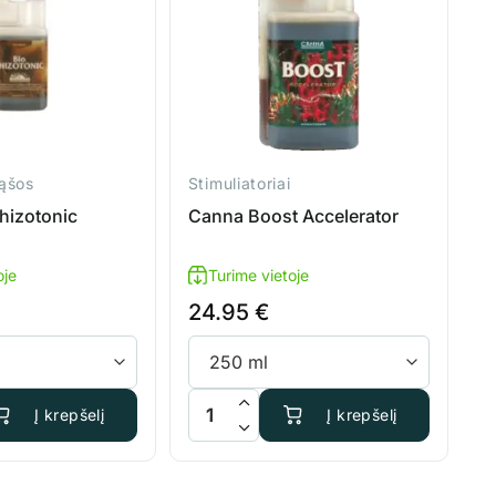
ąšos
Stimuliatoriai
hizotonic
Canna Boost Accelerator
oje
Turime vietoje
24.95
€
is: Canna Bio Rhizotonic
produkto kiekis: Canna Boost Accelerator
Į krepšelį
Į krepšelį