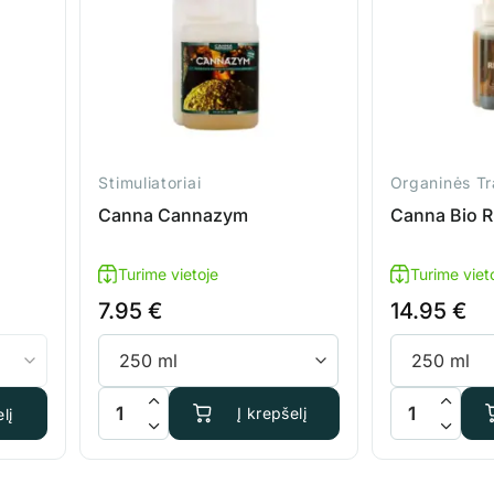
Stimuliatoriai
Organinės Tr
Canna Cannazym
Canna Bio R
Turime vietoje
Turime viet
7.95
€
14.95
€
sy Box Bio
produkto kiekis: Canna Cannazym
produkto kiek
Į krepšelį
lį