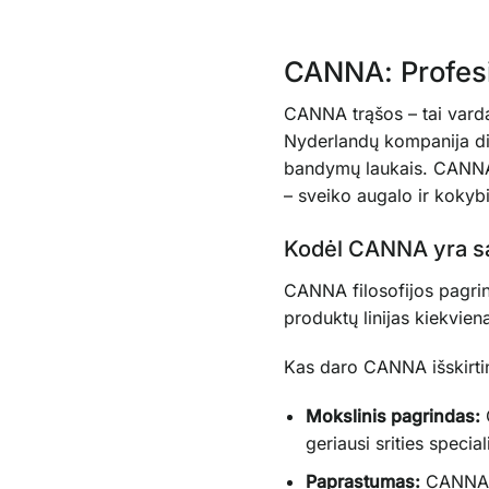
CANNA: Profesi
CANNA trąšos – tai varda
Nyderlandų kompanija dik
bandymų laukais. CANNA p
– sveiko augalo ir kokybi
Kodėl CANNA yra sa
CANNA filosofijos pagrin
produktų linijas kiekvien
Kas daro CANNA išskirti
Mokslinis pagrindas:
geriausi srities speciali
Paprastumas:
CANNA na