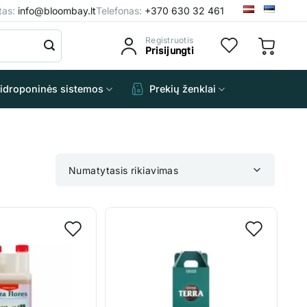
štas:
info@bloombay.lt
Telefonas:
+370 630 32 461
Registruotis
Prisijungti
idroponinės sistemos
Prekių ženklai
Numatytasis rikiavimas