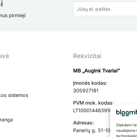
i
mus pirmieji
uvė
Rekvizitai
MB „Augink Tvariai”
Įmonės kodas:
305927181
kos sistemos
PVM mok. kodas:
LT100014483916
įranga
Adresas:
Siekdami teik
Panerių g. 51-103, Kaunas,
naudojame t
technologij