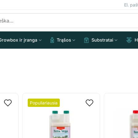
El. pa
Growbox ir įranga
Trąšos
Substratai
H
Populiariausia