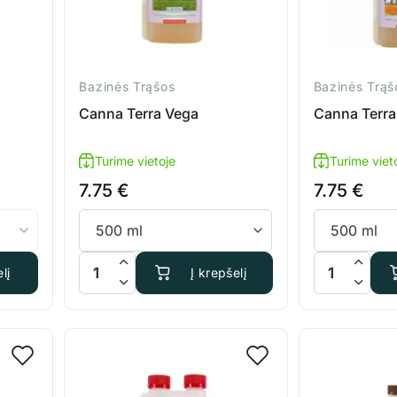
Bazinės Trąšos
Bazinės Trąš
Canna Terra Vega
Canna Terra
Turime vietoje
Turime viet
7.75
€
7.75
€
o Boost
produkto kiekis: Canna Terra Vega
produkto kieki
Į krepšelį
lį