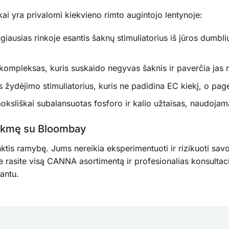
ai yra privalomi kiekvieno rimto augintojo lentynoje:
giausias rinkoje esantis šaknų stimuliatorius iš jūros dumbl
ompleksas, kuris suskaido negyvas šaknis ir paverčia jas 
 žydėjimo stimuliatorius, kuris ne padidina EC kiekį, o pag
moksliškai subalansuotas fosforo ir kalio užtaisas, naudoja
sėkmę su Bloombay
ktis ramybę. Jums nereikia eksperimentuoti ir rizikuoti savo 
rasite visą CANNA asortimentą ir profesionalias konsultacija
antu.