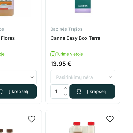
os
Bazinės Trąšos
 Flores
Canna Easy Box Terra
oje
Turime vietoje
13.95
€
s: Canna Terra Flores
produkto kiekis: Canna Easy Box Terra
Į krepšelį
Į krepšelį