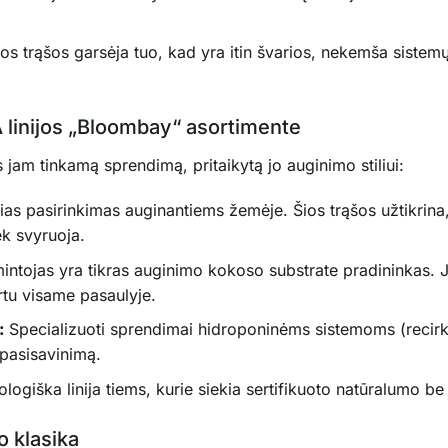
os trąšos garsėja tuo, kad yra itin švarios, nekemša sistemų i
linijos „Bloombay“ asortimente
 jam tinkamą sprendimą, pritaikytą jo auginimo stiliui:
as pasirinkimas auginantiems žemėje. Šios trąšos užtikrina
ek svyruoja.
intojas yra tikras auginimo kokoso substrate pradininkas. 
tu visame pasaulyje.
:
Specializuoti sprendimai hidroponinėms sistemoms (recirku
 pasisavinimą.
ogiška linija tiems, kurie siekia sertifikuoto natūralumo be
o klasika