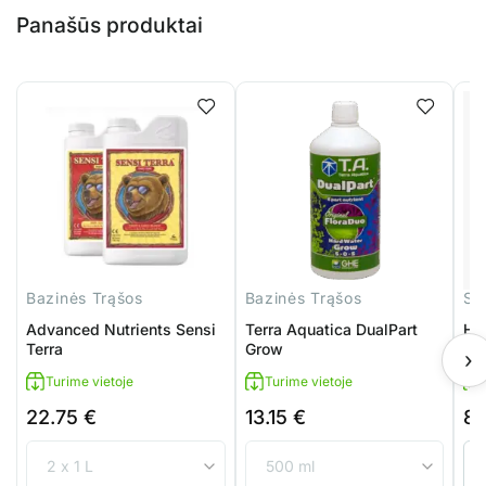
Panašūs produktai
Bazinės Trąšos
Bazinės Trąšos
Sti
Advanced Nutrients Sensi
Terra Aquatica DualPart
HE
Terra
Grow
›
Turime vietoje
Turime vietoje
22.75
€
13.15
€
8
Pri
ran
8.9