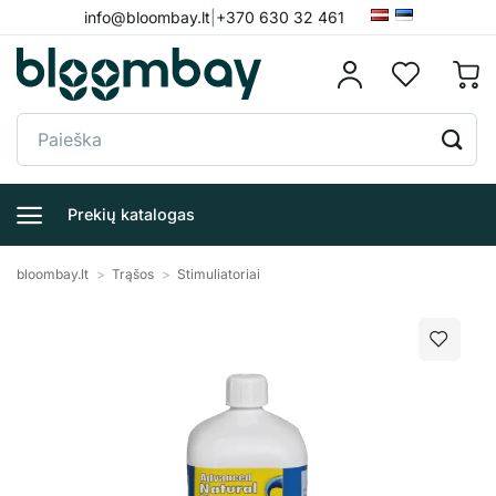
Skip
info@bloombay.lt
|
+370 630 32 461
to
content
Ieškoti:
Prekių katalogas
bloombay.lt
>
Trąšos
>
Stimuliatoriai