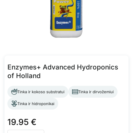
Enzymes+ Advanced Hydroponics
of Holland
Tinka ir kokoso substratui
Tinka ir dirvožemiui
Tinka ir hidroponikai
19.95
€
produkto kiekis: Enzymes+ Advanced Hydroponics of Holland