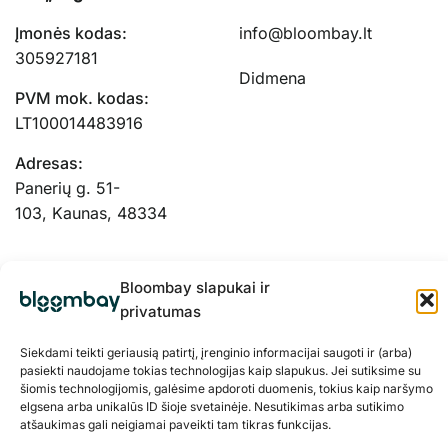
Įmonės kodas:
info@bloombay.lt
305927181
Didmena
PVM mok. kodas:
LT100014483916
Adresas:
Panerių g. 51-
103, Kaunas, 48334
Bloombay slapukai ir
privatumas
Siekdami teikti geriausią patirtį, įrenginio informacijai saugoti ir (arba)
pasiekti naudojame tokias technologijas kaip slapukus. Jei sutiksime su
šiomis technologijomis, galėsime apdoroti duomenis, tokius kaip naršymo
elgsena arba unikalūs ID šioje svetainėje. Nesutikimas arba sutikimo
atšaukimas gali neigiamai paveikti tam tikras funkcijas.