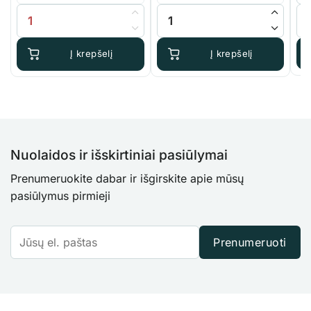
thr
produkto kiekis: Advanced Nutrients Sensi Terra
produkto kiekis: Terra Aquatica 
pro
19.
Į krepšelį
Į krepšelį
Nuolaidos ir išskirtiniai pasiūlymai
Prenumeruokite dabar ir išgirskite apie mūsų
pasiūlymus pirmieji
Prenumeruoti