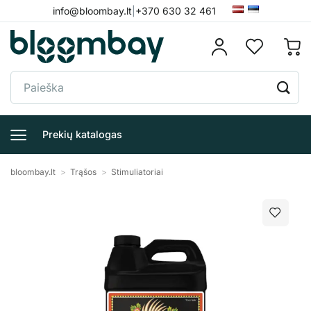
Skip
info@bloombay.lt
|
+370 630 32 461
to
content
Ieškoti:
Prekių katalogas
bloombay.lt
>
Trąšos
>
Stimuliatoriai