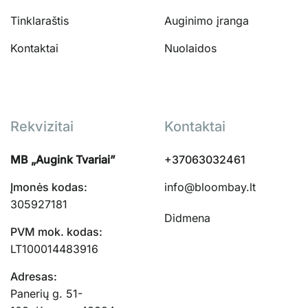
Tinklaraštis
Auginimo įranga
Kontaktai
Nuolaidos
Rekvizitai
Kontaktai
MB „Augink Tvariai”
+37063032461
Įmonės kodas:
info@bloombay.lt
305927181
Didmena
PVM mok. kodas:
LT100014483916
Adresas:
Panerių g. 51-