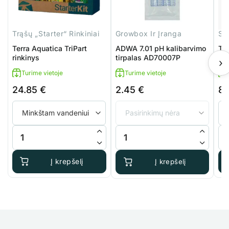
Trąšų „Starter“ Rinkiniai
Growbox Ir Įranga
Sti
Terra Aquatica TriPart
ADWA 7.01 pH kalibarvimo
Te
rinkinys
tirpalas AD70007P
›
Turime vietoje
Turime vietoje
24.85
€
2.45
€
8
produkto kiekis: Terra Aquatica TriPart rinkinys
produkto kiekis: ADWA 7.01 pH k
pro
Į krepšelį
Į krepšelį