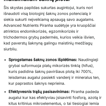
Šis skystas papildas sukurtas augintojui, kuris nori
išnaudoti visą biologinį šaknų zonos potencialą ir
siekia sukurti neįveikiamą apsaugą savo augalams.
Advanced Nutrients Piranha sudėtyje yra kruopščiai
atrinktos endomikorizės, egzomikorizės ir
trichodermos grybų padermės, kurios veikia išvien,
kad paverstų šaknyną galingu maistinių medžiagų
siurbliu.
Sprogstamas šaknų zonos išplėtimas:
Naudingieji
grybai suformuoja platų mikorizės tinklą (hifus),
kuris padidina šaknų paviršiaus plotą iki 700%,
leisdamas augalui pasiekti vandenį ir mineralus ten,
kur paprastos šaknys neprieina.
Efektyvesnis trąšų pasisavinimas:
Piranha padeda
augalui kur kas efektyviau įsisavinti fosforą, azotą ir
kitus kritinius mikroelementus, o tai tiesiogiai lemia