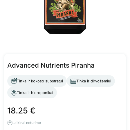
Advanced Nutrients Piranha
Tinka ir kokoso substratui
Tinka ir dirvožemiui
Tinka ir hidroponikai
18.25
€
Laikinai neturime