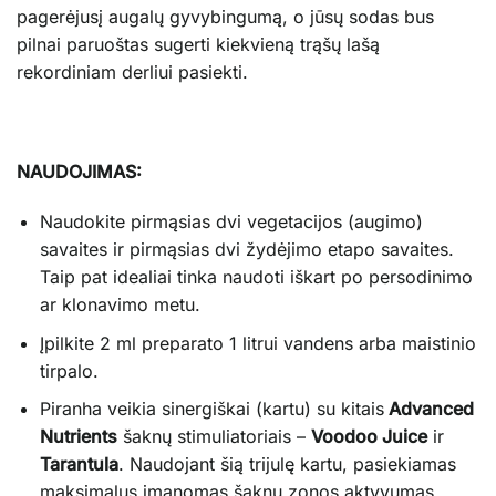
pagerėjusį augalų gyvybingumą, o jūsų sodas bus
pilnai paruoštas sugerti kiekvieną trąšų lašą
rekordiniam derliui pasiekti.
NAUDOJIMAS:
Naudokite pirmąsias dvi vegetacijos (augimo)
savaites ir pirmąsias dvi žydėjimo etapo savaites.
Taip pat idealiai tinka naudoti iškart po persodinimo
ar klonavimo metu.
Įpilkite 2 ml preparato 1 litrui vandens arba maistinio
tirpalo.
Piranha veikia sinergiškai (kartu) su kitais
Advanced
Nutrients
šaknų stimuliatoriais –
Voodoo Juice
ir
Tarantula
. Naudojant šią trijulę kartu, pasiekiamas
maksimalus įmanomas šaknų zonos aktyvumas.