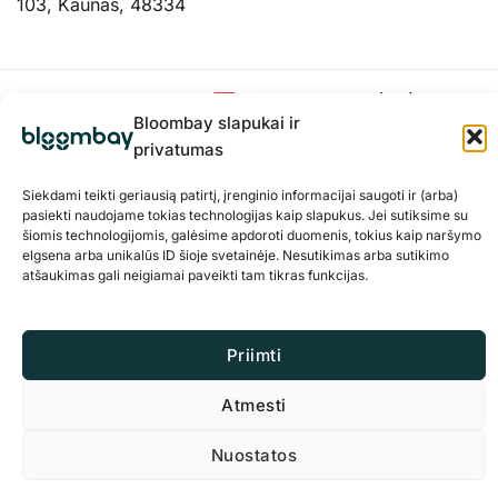
103, Kaunas, 48334
Bloombay slapukai ir
privatumas
Siekdami teikti geriausią patirtį, įrenginio informacijai saugoti ir (arba)
pasiekti naudojame tokias technologijas kaip slapukus. Jei sutiksime su
šiomis technologijomis, galėsime apdoroti duomenis, tokius kaip naršymo
elgsena arba unikalūs ID šioje svetainėje. Nesutikimas arba sutikimo
atšaukimas gali neigiamai paveikti tam tikras funkcijas.
Privatumo politika
Slapukai
Priimti
© 2026 BloomBay Visos teisės saugomos
Atmesti
Nuostatos