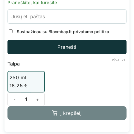
Praneškite, kai turėsite
Susipažinau su Bloombay.lt
privatumo politika
Pranešti
IŠVALYTI
Talpa
250 ml
18.25
€
produkto kiekis: Advanced Nutrients Piranha
Į krepšelį