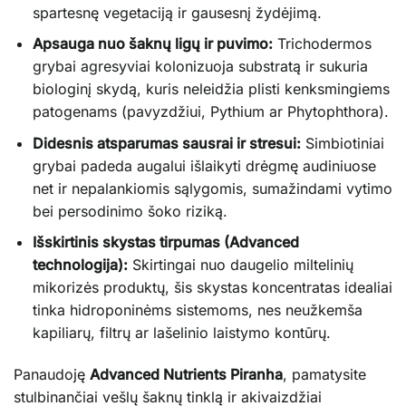
spartesnę vegetaciją ir gausesnį žydėjimą.
Apsauga nuo šaknų ligų ir puvimo:
Trichodermos
grybai agresyviai kolonizuoja substratą ir sukuria
biologinį skydą, kuris neleidžia plisti kenksmingiems
patogenams (pavyzdžiui, Pythium ar Phytophthora).
Didesnis atsparumas sausrai ir stresui:
Simbiotiniai
grybai padeda augalui išlaikyti drėgmę audiniuose
net ir nepalankiomis sąlygomis, sumažindami vytimo
bei persodinimo šoko riziką.
Išskirtinis skystas tirpumas (Advanced
technologija):
Skirtingai nuo daugelio miltelinių
mikorizės produktų, šis skystas koncentratas idealiai
tinka hidroponinėms sistemoms, nes neužkemša
kapiliarų, filtrų ar lašelinio laistymo kontūrų.
Panaudoję
Advanced Nutrients Piranha
, pamatysite
stulbinančiai vešlų šaknų tinklą ir akivaizdžiai