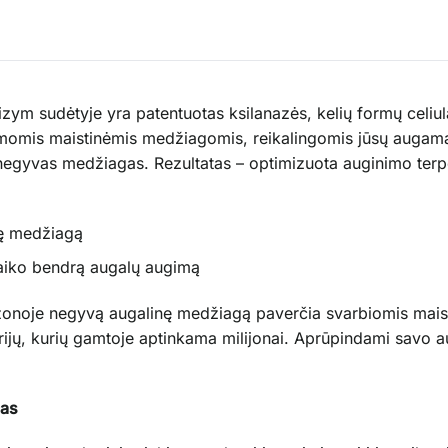
ym sudėtyje yra patentuotas ksilanazės, kelių formų celiula
namomis maistinėmis medžiagomis, reikalingomis jūsų augamals
egyvas medžiagas. Rezultatas – optimizuota auginimo terpė 
nę medžiagą
laiko bendrą augalų augimą
ų zonoje negyvą augalinę medžiagą paverčia svarbiomis mai
rijų, kurių gamtoje aptinkama milijonai. Aprūpindami savo a
mas