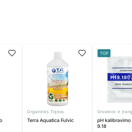
TOP
Organinės Trąšos
Growbox Ir Įran
o
Terra Aquatica Fulvic
pH kalibravimo 
9.18