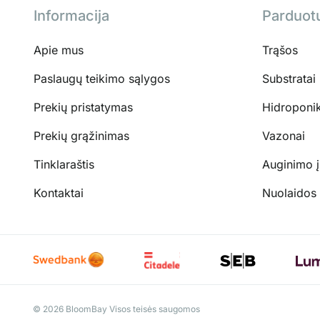
Informacija
Parduot
Apie mus
Trąšos
Paslaugų teikimo sąlygos
Substratai
Prekių pristatymas
Hidroponi
Prekių grąžinimas
Vazonai
Tinklaraštis
Auginimo 
Kontaktai
Nuolaidos
© 2026 BloomBay Visos teisės saugomos