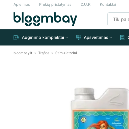
Skip
Apie mus
Prekių pristatymas
D.U.K
Kontaktai
to
Ieškoti:
content
Auginimo komplektai
Apšvietimas
bloombay.lt
>
Trąšos
>
Stimuliatoriai