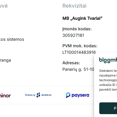
uvė
Rekvizitai
MB „Augink Tvariai”
Įmonės kodas:
305927181
kos sistemos
PVM mok. kodas:
LT100014483916
įranga
Adresas:
Panerių g. 51-103, Kaunas,
Siekdami teik
naudojame t
technologij
unikalūs ID 
paveikti tam
P