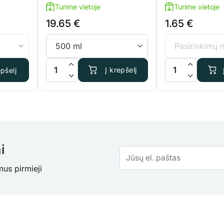
Turime vietoje
Turime vietoje
19.65
€
1.65
€
a Easy Box Bio
produkto kiekis: Terra Aquatica Fulvic
produkto kiekis: 
Į krepšelį
epšelį
i
mus pirmieji