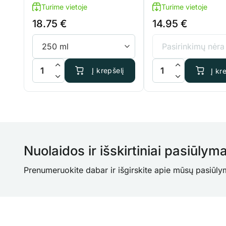
Turime vietoje
Turime vietoje
18.75
€
14.95
€
produkto kiekis: BioBizz Bio Heaven
produkto kiekis: Cann
Į krepšelį
Į kr
Nuolaidos ir išskirtiniai pasiūlyma
Prenumeruokite dabar ir išgirskite apie mūsų pasiūly