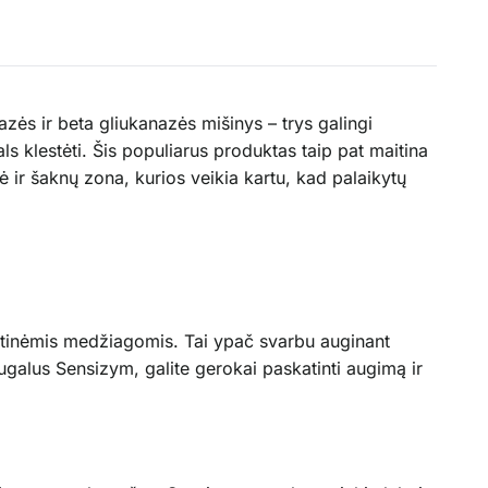
zės ir beta gliukanazės mišinys – trys galingi
 klestėti. Šis populiarus produktas taip pat maitina
ir šaknų zona, kurios veikia kartu, kad palaikytų
stinėmis medžiagomis. Tai ypač svarbu auginant
ugalus Sensizym, galite gerokai paskatinti augimą ir