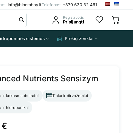
štas:
info@bloombay.lt
Telefonas:
+370 630 32 461
Registruotis
Prisijungti
idroponinės sistemos
Prekių ženklai
nced Nutrients Sensizym
a ir kokoso substratui
Tinka ir dirvožemiui
a ir hidroponikai
5
€