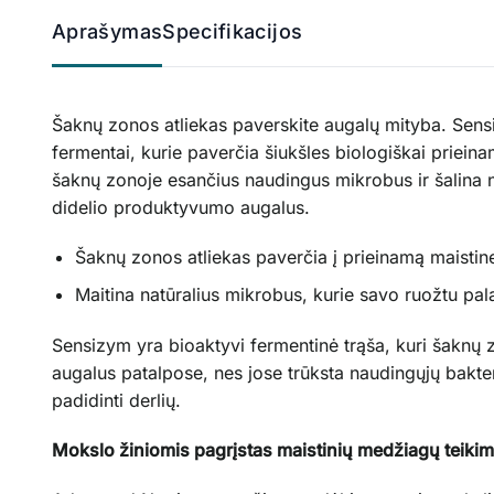
Aprašymas
Specifikacijos
Šaknų zonos atliekas paverskite augalų mityba. Sensiz
fermentai, kurie paverčia šiukšles biologiškai priei
šaknų zonoje esančius naudingus mikrobus ir šalina n
didelio produktyvumo augalus.
Šaknų zonos atliekas paverčia į prieinamą maisti
Maitina natūralius mikrobus, kurie savo ruožtu pa
Sensizym yra bioaktyvi fermentinė trąša, kuri šakn
augalus patalpose, nes jose trūksta naudingųjų bakte
padidinti derlių.
Mokslo žiniomis pagrįstas maistinių medžiagų teiki