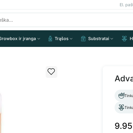
El. pa
Growbox ir įranga
Trąšos
Substratai
H
Adva
Tink
Tink
9.9