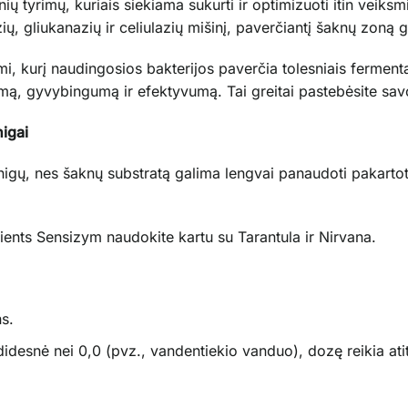
ų tyrimų, kuriais siekiama sukurti ir optimizuoti itin veiks
ų, gliukanazių ir celiulazių mišinį, paverčiantį šaknų zoną g
 kurį naudingosios bakterijos paverčia tolesniais fermentai
umą, gyvybingumą ir efektyvumą. Tai greitai pastebėsite sa
nigai
inigų, nes šaknų substratą galima lengvai panaudoti pakarto
ents Sensizym naudokite kartu su Tarantula ir Nirvana.
s.
idesnė nei 0,0 (pvz., vandentiekio vanduo), dozę reikia ati