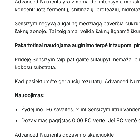
Advanced Nutrients yra žinoma dėl intensyvių mokslini
koncentruotą fermentų, chitinazių, proteazių, hidrolazi
Sensizym negyvą augalinę medžiagą paverčia cukrumi,
šaknų zonoje. Tai teigiamai veikia šaknų ilgaamžišk
Pakartotinai naudojama auginimo terpė ir taupomi pi
Pridėję Sensizym taip pat galite sutaupyti nemažai p
kokosų substratą.
Kad pasiektumėte geriausių rezultatų, Advanced Nutri
Naudojimas:
Žydėjimo 1-6 savaitės: 2 ml Sensizym litrui vanden
Dozavimas pagrįstas 0,00 EC verte. Jei EC vertė d
Advanced Nutrients dozavimo skaičiuoklė