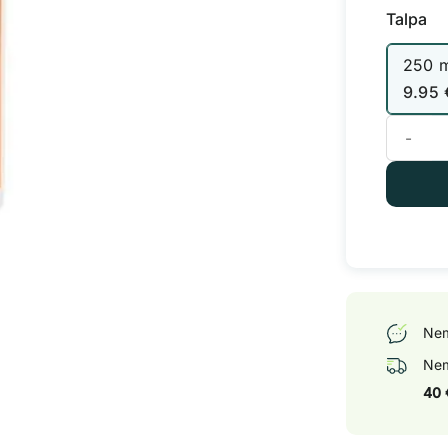
Talpa
250 
9.95
produkto
Nem
Nem
40 