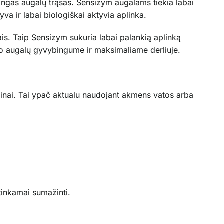
mingas augalų trąšas. Sensizym augalams tiekia labai
yva ir labai biologiškai aktyvia aplinka.
s. Taip Sensizym sukuria labai palankią aplinką
vo augalų gyvybingume ir maksimaliame derliuje.
tinai. Tai ypač aktualu naudojant akmens vatos arba
tinkamai sumažinti.