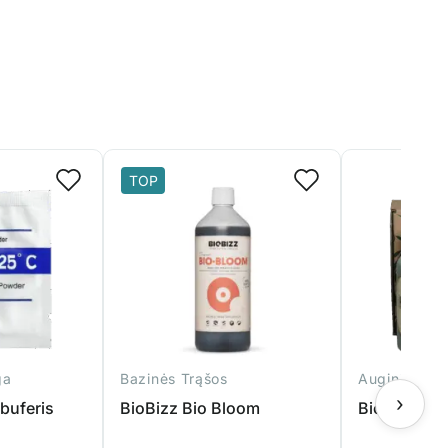
TOP
ga
Bazinės Trąšos
Auginimo Ko
›
buferis
BioBizz Bio Bloom
BioBizz Try