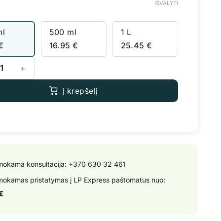
IŠVALYTI
ml
500 ml
1 L
€
16.95
€
25.45
€
 kiekis: Advanced Nutrients Sensizym
Į krepšelį
okama konsultacija:
+370 630 32 461
okamas pristatymas į LP Express paštomatus nuo:
€