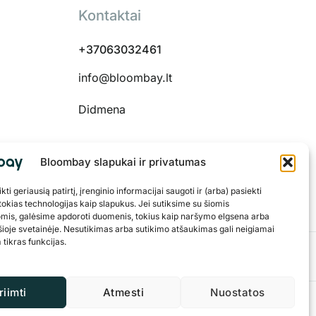
Kontaktai
+37063032461
info@bloombay.lt
Didmena
Bloombay slapukai ir privatumas
 48334
ti geriausią patirtį, įrenginio informacijai saugoti ir (arba) pasiekti
okias technologijas kaip slapukus. Jei sutiksime su šiomis
omis, galėsime apdoroti duomenis, tokius kaip naršymo elgsena arba
šioje svetainėje. Nesutikimas arba sutikimo atšaukimas gali neigiamai
 tikras funkcijas.
riimti
Atmesti
Nuostatos
Privatumo politika
Slapukai