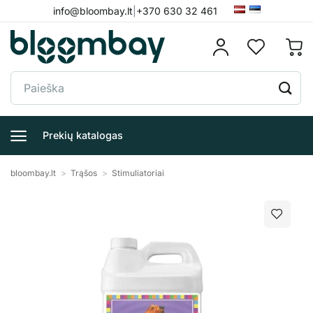
Skip
info@bloombay.lt
|
+370 630 32 461
to
content
Ieškoti:
Prekių katalogas
bloombay.lt
>
Trąšos
>
Stimuliatoriai