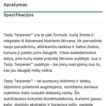
Aprašymas
Specifikacijos
Tasty Terpenes™ yra ta pati formulė, kurią žinote ir
mėgstate iš Advanced Nutrients Nirvana, tik pervadinta
nauju pavadinimu, atitinkančiu tankius ir šaltus žiedus,
kuriuos ji padės jums išauginti. Visos sudedamosios
dalys, prie kurių esate pripratę Nirvana sudėtyje, bus ir
Tasty Terpenes™ sudėtyje – be jokių nukrypimų nuo to,
kas jau daugelį metų veikia.
Tasty Terpenes™ – tai pumpurų didinimo ir stiebų
stiprinimo priemonė augintojams, norintiems derliaus
nuėmimo metu sulaukti didesnių vaisių. Šis
aukščiausios kokybės biostimuliatorius, kuriame gausu
kalio, dumblių ekstrakto ir liucernos miltų, padeda