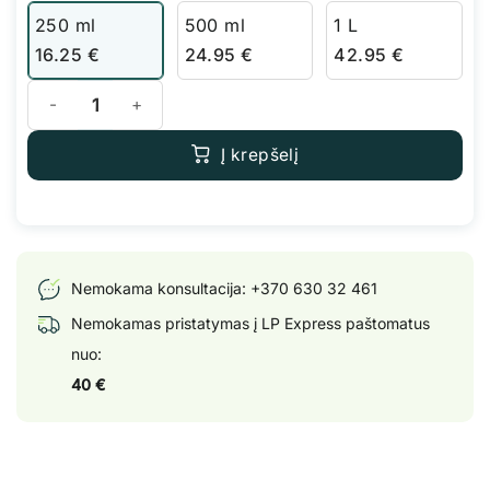
250 ml
500 ml
1 L
16.25
€
24.95
€
42.95
€
produkto kiekis: Advanced Nutrients Tasty Terpenes
Į krepšelį
Nemokama konsultacija:
+370 630 32 461
Nemokamas pristatymas į LP Express paštomatus
nuo:
40 €