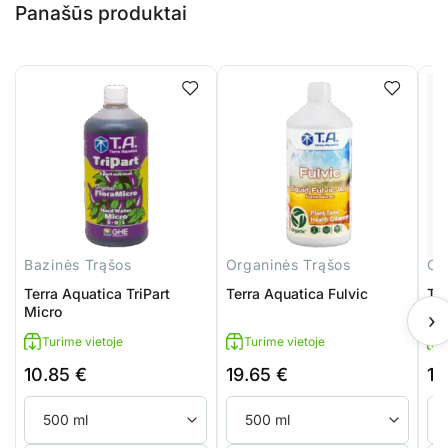
Panašūs produktai
Bazinės Trąšos
Organinės Trąšos
Or
Terra Aquatica TriPart
Terra Aquatica Fulvic
Ter
Micro
Bo
›
Turime vietoje
Turime vietoje
10.85
€
19.65
€
18