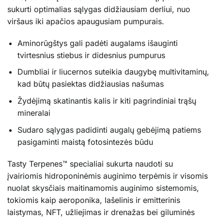
sukurti optimalias sąlygas didžiausiam derliui, nuo
viršaus iki apačios apaugusiam pumpurais.
Aminorūgštys gali padėti augalams išauginti
tvirtesnius stiebus ir didesnius pumpurus
Dumbliai ir liucernos suteikia daugybę multivitaminų,
kad būtų pasiektas didžiausias našumas
Žydėjimą skatinantis kalis ir kiti pagrindiniai trąšų
mineralai
Sudaro sąlygas padidinti augalų gebėjimą patiems
pasigaminti maistą fotosintezės būdu
Tasty Terpenes™ specialiai sukurta naudoti su
įvairiomis hidroponinėmis auginimo terpėmis ir visomis
nuolat skysčiais maitinamomis auginimo sistemomis,
tokiomis kaip aeroponika, lašelinis ir emitterinis
laistymas, NFT, užliejimas ir drenažas bei giluminės