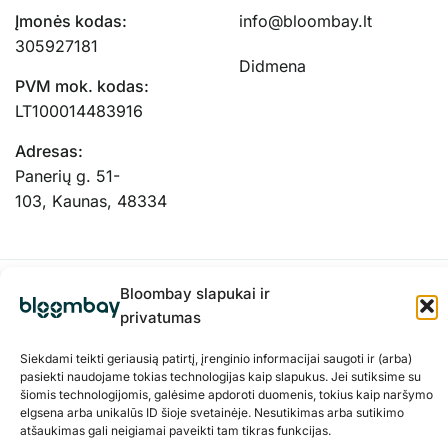
Įmonės kodas:
info@bloombay.lt
305927181
Didmena
PVM mok. kodas:
LT100014483916
Adresas:
Panerių g. 51-
103, Kaunas, 48334
Bloombay slapukai ir
privatumas
Siekdami teikti geriausią patirtį, įrenginio informacijai saugoti ir (arba)
pasiekti naudojame tokias technologijas kaip slapukus. Jei sutiksime su
šiomis technologijomis, galėsime apdoroti duomenis, tokius kaip naršymo
elgsena arba unikalūs ID šioje svetainėje. Nesutikimas arba sutikimo
atšaukimas gali neigiamai paveikti tam tikras funkcijas.