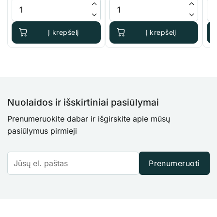
produkto kiekis: Terra Aquatica TriPart Micro
produkto kiekis: Terra Aquatica F
pro
Į krepšelį
Į krepšelį
Nuolaidos ir išskirtiniai pasiūlymai
Prenumeruokite dabar ir išgirskite apie mūsų
pasiūlymus pirmieji
Prenumeruoti