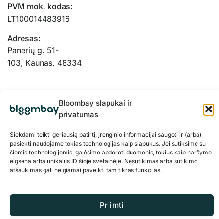
PVM mok. kodas:
LT100014483916
Adresas:
Panerių g. 51-
103, Kaunas, 48334
Bloombay slapukai ir
privatumas
Siekdami teikti geriausią patirtį, įrenginio informacijai saugoti ir (arba)
pasiekti naudojame tokias technologijas kaip slapukus. Jei sutiksime su
šiomis technologijomis, galėsime apdoroti duomenis, tokius kaip naršymo
elgsena arba unikalūs ID šioje svetainėje. Nesutikimas arba sutikimo
atšaukimas gali neigiamai paveikti tam tikras funkcijas.
Privatumo politika
Slapukai
Priimti