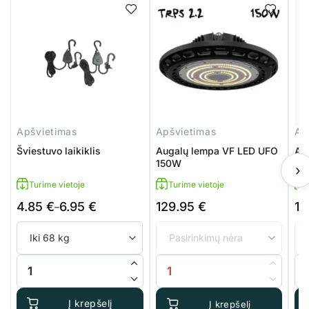
Apšvietimas
Apšvietimas
Ap
Šviestuvo laikiklis
Augalų lempa VF LED UFO
Au
150W
20
›
Turime vietoje
Turime vietoje
4.85
€
6.95
€
129.95
€
16
Price
–
range:
4.85 €
through
produkto kiekis: Šviestuvo laikiklis
produkto kiekis: Augalų lempa 
pr
6.95 €
Į krepšelį
Į krepšelį