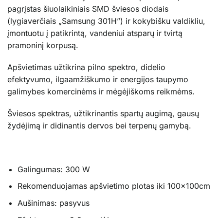
pagrįstas šiuolaikiniais SMD šviesos diodais
(lygiaverčiais „Samsung 301H”) ir kokybišku valdikliu,
įmontuotu į patikrintą, vandeniui atsparų ir tvirtą
pramoninį korpusą.
Apšvietimas užtikrina pilno spektro, didelio
efektyvumo, ilgaamžiškumo ir energijos taupymo
galimybes komercinėms ir mėgėjiškoms reikmėms.
Šviesos spektras, užtikrinantis spartų augimą, gausų
žydėjimą ir didinantis dervos bei terpenų gamybą.
Galingumas: 300 W
Rekomenduojamas apšvietimo plotas iki 100x100cm
Aušinimas: pasyvus