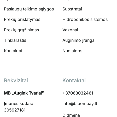
Paslaugų teikimo sąlygos
Substratai
Prekių pristatymas
Hidroponikos sistemos
Prekių grąžinimas
Vazonai
Tinklaraštis
Auginimo įranga
Kontaktai
Nuolaidos
Rekvizitai
Kontaktai
MB „Augink Tvariai”
+37063032461
Įmonės kodas:
info@bloombay.lt
305927181
Didmena