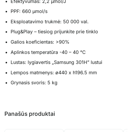
Efektyvumas: 2,2 µmol/J
PPF: 660 µmol/s
Eksploatavimo trukmė: 50 000 val.
Plug&Play – tiesiog prijunkite prie tinklo
Galios koeficientas: >90%
Aplinkos temperatūra -40 – 40 °C
Lustas: lygiavertis „Samsung 301H” lustui
Lempos matmenys: ø440 x h196.5 mm
Grynasis svoris: 5 kg
Panašūs produktai