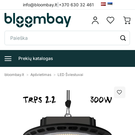
Skip
info@bloombay.lt
|
+370 630 32 461
to
content
Ieškoti:
Prekių katalogas
bloombay.lt
>
Apšvietimas
>
LED Šviestuvai