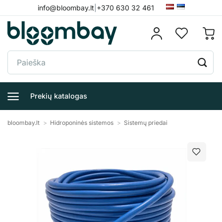
Skip
info@bloombay.lt
|
+370 630 32 461
to
content
Ieškoti:
Prekių katalogas
bloombay.lt
>
Hidroponinės sistemos
>
Sistemų priedai