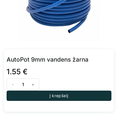
AutoPot 9mm vandens žarna
1.55
€
produkto kiekis: AutoPot 9mm vandens žarna
Į krepšelį