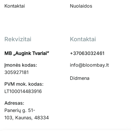
Kontaktai
Nuolaidos
Rekvizitai
Kontaktai
MB „Augink Tvariai”
+37063032461
Įmonės kodas:
info@bloombay.lt
305927181
Didmena
PVM mok. kodas:
LT100014483916
Adresas:
Panerių g. 51-
103, Kaunas, 48334