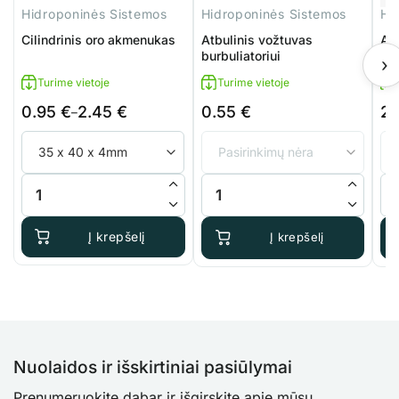
Hidroponinės Sistemos
Hidroponinės Sistemos
Hi
Cilindrinis oro akmenukas
Atbulinis vožtuvas
Au
burbuliatoriui
re
›
Turime vietoje
Turime vietoje
0.95
€
2.45
€
0.55
€
2
Price
–
range:
0.95 €
through
produkto kiekis: Cilindrinis oro akmenukas
produkto kiekis: Atbulinis vožtuv
pro
2.45 €
Į krepšelį
Į krepšelį
Nuolaidos ir išskirtiniai pasiūlymai
Prenumeruokite dabar ir išgirskite apie mūsų