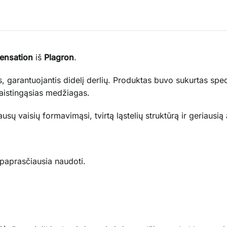
ensation
iš
Plagron
.
s, garantuojantis didelį derlių. Produktas buvo sukurtas sp
maistingąsias medžiagas.
sų vaisių formavimąsi, tvirtą ląstelių struktūrą ir geriausią
paprasčiausia naudoti.