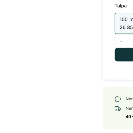
Talpa
100 m
26.8
produkto 
Nem
Nem
40 