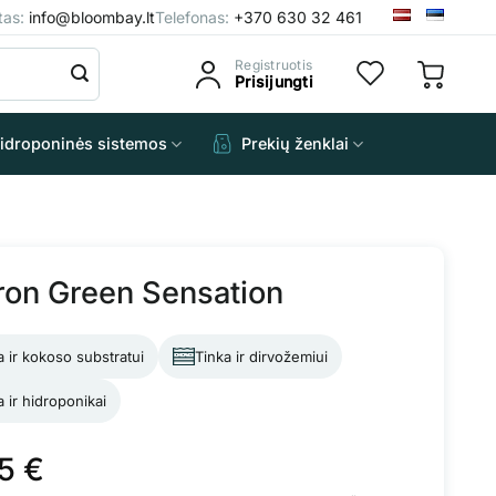
štas:
info@bloombay.lt
Telefonas:
+370 630 32 461
Registruotis
Prisijungti
idroponinės sistemos
Prekių ženklai
ron Green Sensation
a ir kokoso substratui
Tinka ir dirvožemiui
a ir hidroponikai
85
€