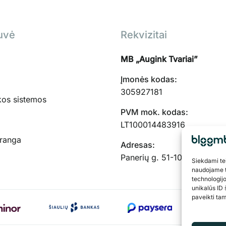
uvė
Rekvizitai
MB „Augink Tvariai”
Įmonės kodas:
305927181
kos sistemos
PVM mok. kodas:
LT100014483916
įranga
Adresas:
Panerių g. 51-103, Kaunas,
Siekdami teik
naudojame t
technologij
unikalūs ID 
paveikti tam