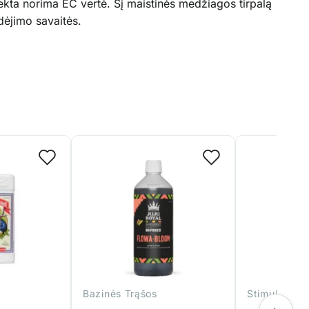
siekta norima EC vertė. Šį maistinės medžiagos tirpalą
dėjimo savaitės.
Bazinės Trąšos
Stimuliatoria