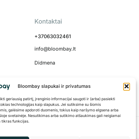
Kontaktai
+37063032461
info@bloombay.lt
Didmena
Bloombay slapukai ir privatumas
 48334
ti geriausią patirtį, įrenginio informacijai saugoti ir (arba) pasiekti
okias technologijas kaip slapukus. Jei sutiksime su šiomis
omis, galėsime apdoroti duomenis, tokius kaip naršymo elgsena arba
šioje svetainėje. Nesutikimas arba sutikimo atšaukimas gali neigiamai
 tikras funkcijas.