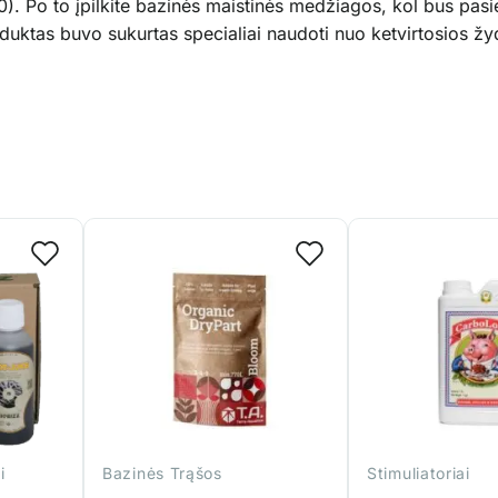
000). Po to įpilkite bazinės maistinės medžiagos, kol bus pa
duktas buvo sukurtas specialiai naudoti nuo ketvirtosios žy
i
Bazinės Trąšos
Stimuliatoriai