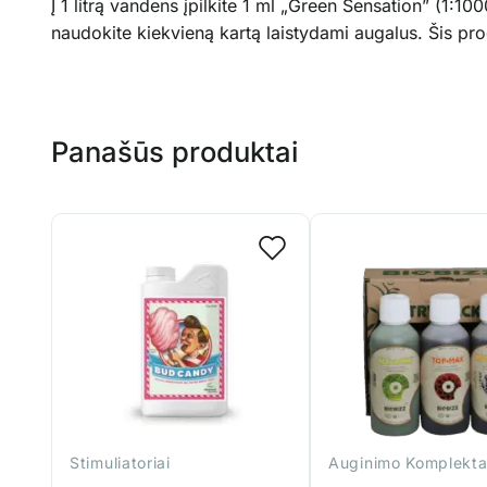
Į 1 litrą vandens įpilkite 1 ml „Green Sensation” (1:1
naudokite kiekvieną kartą laistydami augalus. Šis pro
Panašūs produktai
Stimuliatoriai
Auginimo Komplekta