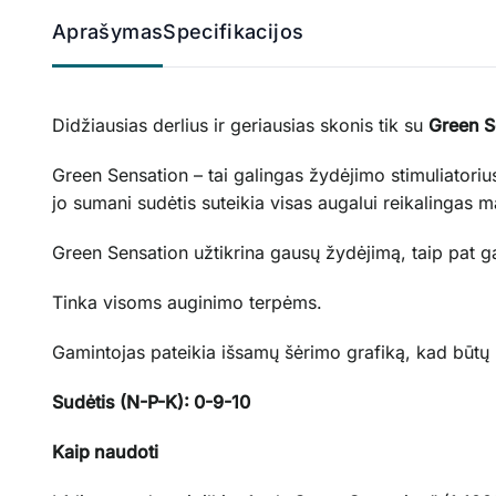
Aprašymas
Specifikacijos
Didžiausias derlius ir geriausias skonis tik su
Green S
Green Sensation – tai galingas žydėjimo stimuliatoriu
jo sumani sudėtis suteikia visas augalui reikalingas 
Green Sensation užtikrina gausų žydėjimą, taip pat gau
Tinka visoms auginimo terpėms.
Gamintojas pateikia išsamų šėrimo grafiką, kad būtų 
Sudėtis (N-P-K): 0-9-10
Kaip naudoti