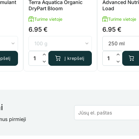
imulant
Terra Aquatica Organic
Advanced Nutri
DryPart Bloom
Load
Turime vietoje
Turime vietoje
6.95
€
6.95
€
izz TryPack Stimulant
produkto kiekis: Terra Aquatica Organic DryPart Blo
produkto kiekis:
epšelį
Į krepšelį
i
mus pirmieji