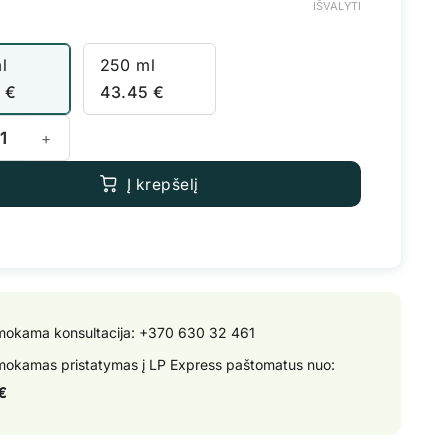
IŠVALYTI
l
250 ml
5
€
43.45
€
kiekis: Plagron Green Sensation
Į krepšelį
okama konsultacija:
+370 630 32 461
okamas pristatymas į LP Express paštomatus nuo:
€