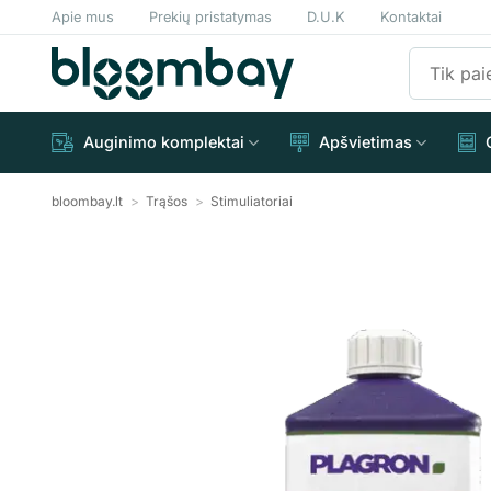
Skip
Apie mus
Prekių pristatymas
D.U.K
Kontaktai
to
Ieškoti:
content
Auginimo komplektai
Apšvietimas
bloombay.lt
>
Trąšos
>
Stimuliatoriai