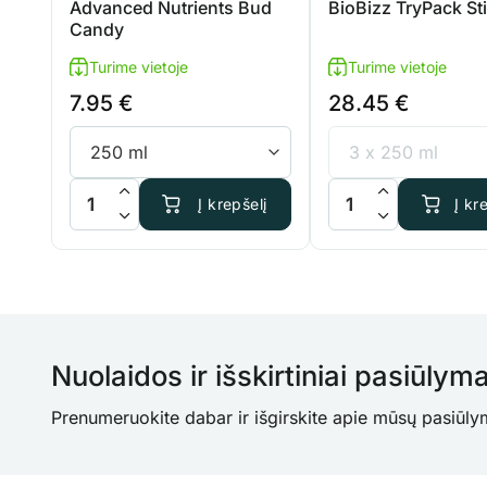
Advanced Nutrients Bud
BioBizz TryPack St
Candy
Turime vietoje
Turime vietoje
7.95
€
28.45
€
produkto kiekis: Advanced Nutrients Bud Candy
produkto kiekis: BioB
Į krepšelį
Į kr
Nuolaidos ir išskirtiniai pasiūlyma
Prenumeruokite dabar ir išgirskite apie mūsų pasiūly