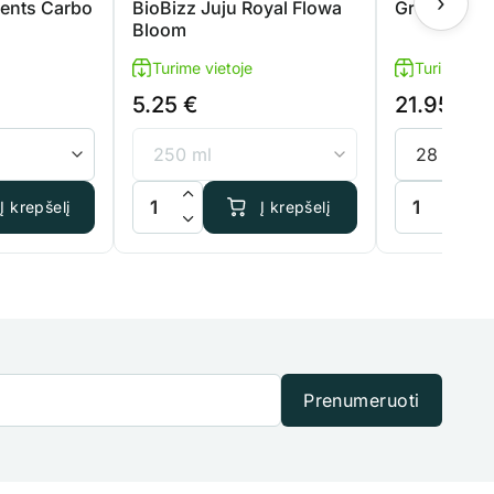
›
ents Carbo
BioBizz Juju Royal Flowa
Great Whit
Bloom
Turime vietoje
Turime viet
5.25
€
21.95
€
om
 Advanced Nutrients Carbo Load
produkto kiekis: BioBizz Juju Royal Flowa Bloom
produkto kie
Į krepšelį
Į krepšelį
Prenumeruoti