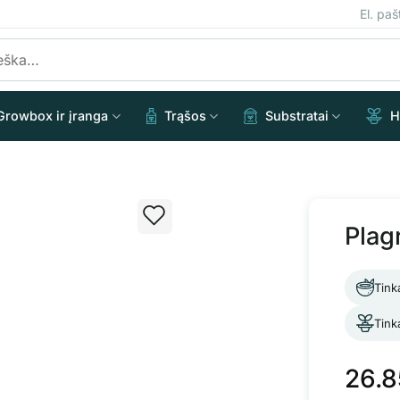
El. pa
Growbox ir įranga
Trąšos
Substratai
H
Plag
Tink
Tink
26.