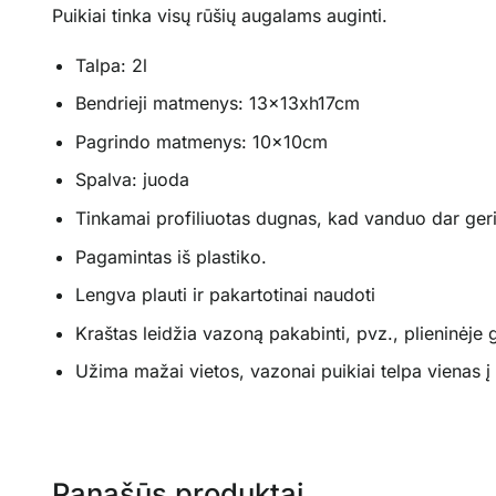
Puikiai tinka visų rūšių augalams auginti.
Talpa: 2l
Bendrieji matmenys: 13x13xh17cm
Pagrindo matmenys: 10x10cm
Spalva: juoda
Tinkamai profiliuotas dugnas, kad vanduo dar geri
Pagamintas iš plastiko.
Lengva plauti ir pakartotinai naudoti
Kraštas leidžia vazoną pakabinti, pvz., plieninėje 
Užima mažai vietos, vazonai puikiai telpa vienas į 
Panašūs produktai