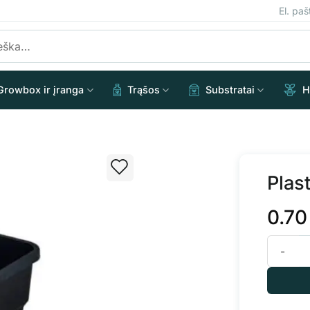
El. pa
Growbox ir įranga
Trąšos
Substratai
H
Plas
0.7
produkto 