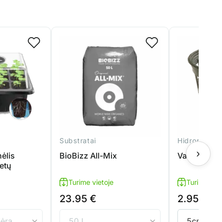
Substratai
Hidroponinė
›
ėlis
BioBizz All-Mix
Vazonėlis 
ietų
Turime vietoje
Turime viet
23.95
€
2.95
€
4
Price
–
range:
2.95 €