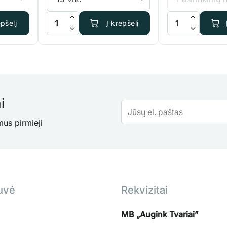
through
iaginis vazonas, 11L
produkto kiekis: GRODAN cube mineralinė vata 4x4
produkto kiekis: 
Į krepšelį
epšelį
2.75 €
i
mus pirmieji
uvė
Rekvizitai
MB „Augink Tvariai”