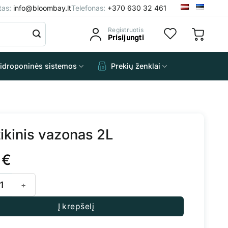
štas:
info@bloombay.lt
Telefonas:
+370 630 32 461
Registruotis
Prisijungti
idroponinės sistemos
Prekių ženklai
tikinis vazonas 2L
0
€
kiekis: Plastikinis vazonas 2L
Į krepšelį