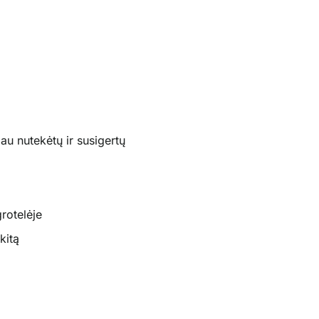
au nutekėtų ir susigertų
grotelėje
kitą