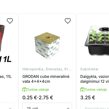
Hidroponika, Drenažas, Priedai
Substratai
s, 11L
GRODAN cube mineralinė
Daigykla, vazon
vata 4x4x4cm
daiginimui 12 v
Turime vietoje
Turime vietoje
0.25
€
2.75
€
3.25
€
Price
–
range:
0.25 €