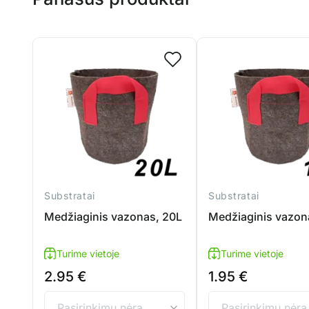
Substratai
Substratai
Medžiaginis vazonas, 20L
Medžiaginis vazona
Turime vietoje
Turime vietoje
2.95
€
1.95
€