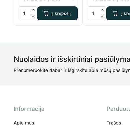
produkto kiekis: Medžiaginis vazonas, 20L
produkto kiekis: Medž
Į krepšelį
Į kr
Nuolaidos ir išskirtiniai pasiūlyma
Prenumeruokite dabar ir išgirskite apie mūsų pasiūly
Informacija
Parduot
Apie mus
Trąšos