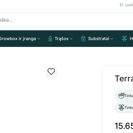
El. pa
Growbox ir įranga
Trąšos
Substratai
H
Terr
Tink
Tink
15.6