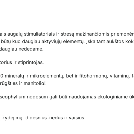
alingais augalų stimuliatoriais ir stresą mažinančiomis priem
e būtų kuo daugiau aktyviųjų elementų, įskaitant aukštos k
o daugiau nededame.
ius ir stiprintojas.
0 mineralų ir mikroelementų, bet ir fitohormonų, vitaminų, 
ūgšties ir manitolio!
, Ascophyllum nodosum gali būti naudojamas ekologiniame ū
 žydėjimą, didesnius žiedus ir vaisius.