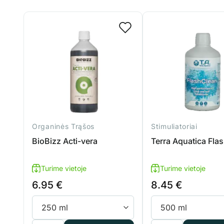
Organinės Trąšos
Stimuliatoriai
BioBizz Acti-vera
Terra Aquatica Fla
Turime vietoje
Turime vietoje
6.95
€
8.45
€