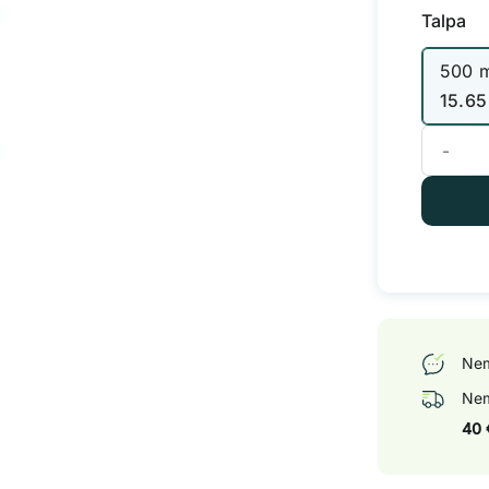
Talpa
500 
15.6
produkto
Nem
Nem
40 