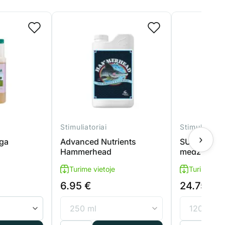
Stimuliatoriai
Stimuliatoria
›
ega
Advanced Nutrients
SUPERthrive
Hammerhead
medžiagų p
Turime vietoje
Turime viet
6.95
€
24.75
€