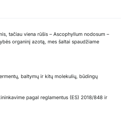
onėmis, tačiau viena rūšis – Ascophyllum nodosum –
okybės organinį azotą, mes šaltai spaudžiame
fermentų, baltymų ir kitų molekulių, būdingų
kininkavime pagal reglamentus (ES) 2018/848 ir