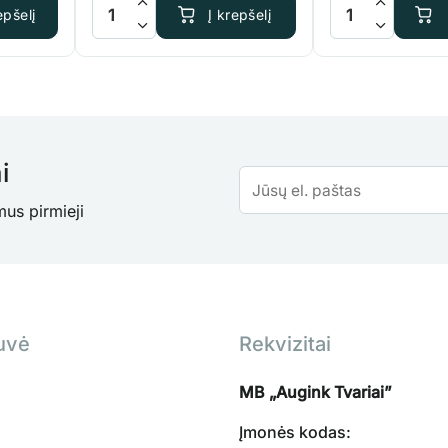
a Aquatica FlashClean
produkto kiekis: ADWA ECO406 nuolatinis EC matuok
produkto kiekis: 
epšelį
Į krepšelį
i
mus pirmieji
uvė
Rekvizitai
MB „Augink Tvariai”
Įmonės kodas: