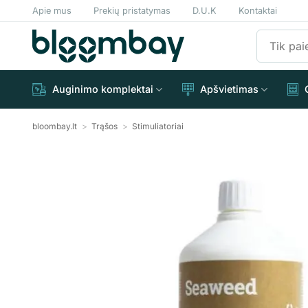
Skip
Apie mus
Prekių pristatymas
D.U.K
Kontaktai
to
Ieškoti:
content
Auginimo komplektai
Apšvietimas
bloombay.lt
>
Trąšos
>
Stimuliatoriai