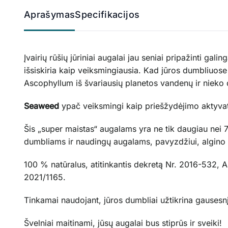
Aprašymas
Specifikacijos
Įvairių rūšių jūriniai augalai jau seniai pripažinti g
išsiskiria kaip veiksmingiausia. Kad jūros dumbliuos
Ascophyllum iš švariausių planetos vandenų ir niek
Seaweed
ypač veiksmingi kaip priešžydėjimo aktyvator
Šis „super maistas“ augalams yra ne tik daugiau nei 7
dumbliams ir naudingų augalams, pavyzdžiui, algino r
100 % natūralus, atitinkantis dekretą Nr. 2016-532
2021/1165.
Tinkamai naudojant, jūros dumbliai užtikrina gausesnį
Švelniai maitinami, jūsų augalai bus stiprūs ir sveiki!