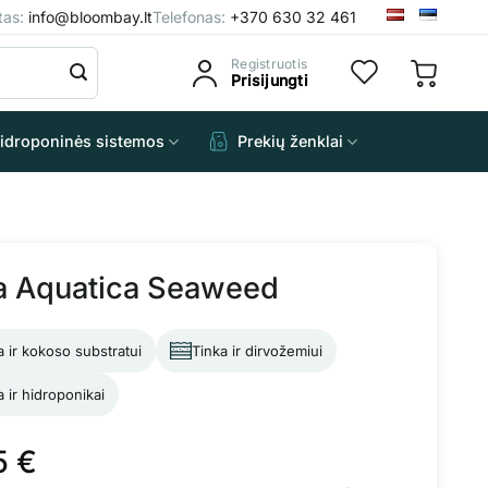
štas:
info@bloombay.lt
Telefonas:
+370 630 32 461
Registruotis
Prisijungti
idroponinės sistemos
Prekių ženklai
a Aquatica Seaweed
a ir kokoso substratui
Tinka ir dirvožemiui
a ir hidroponikai
5
€