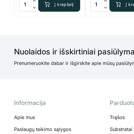
produkto kiekis: BioBizz Acti-vera
produkto kiekis: Terr
Į krepšelį
Į kr
Nuolaidos ir išskirtiniai pasiūlyma
Prenumeruokite dabar ir išgirskite apie mūsų pasiūly
Informacija
Parduot
Apie mus
Trąšos
Paslaugų teikimo sąlygos
Substratai