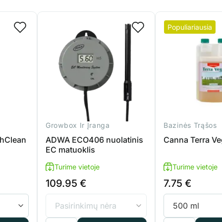
Populiariausia
Growbox Ir Įranga
Bazinės Trąšos
shClean
ADWA ECO406 nuolatinis
Canna Terra V
EC matuoklis
Turime vietoje
Turime vietoje
109.95
€
7.75
€