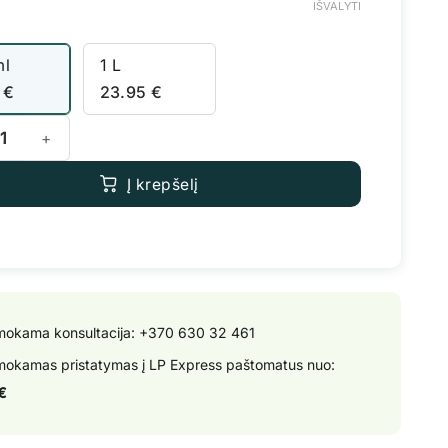
IŠVALYTI
ml
1 L
5
€
23.95
€
 kiekis: Terra Aquatica Seaweed
Į krepšelį
okama konsultacija:
+370 630 32 461
okamas pristatymas į LP Express paštomatus nuo:
€