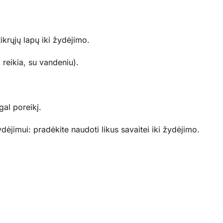
ikrųjų lapų iki žydėjimo.
 reikia, su vandeniu).
gal poreikį.
ėjimui: pradėkite naudoti likus savaitei iki žydėjimo.