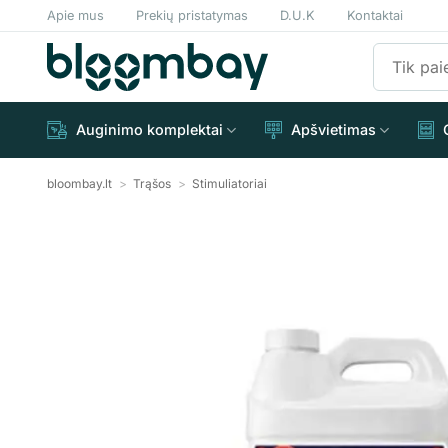
Skip
Apie mus
Prekių pristatymas
D.U.K
Kontaktai
to
Ieškoti:
content
Auginimo komplektai
Apšvietimas
bloombay.lt
>
Trąšos
>
Stimuliatoriai