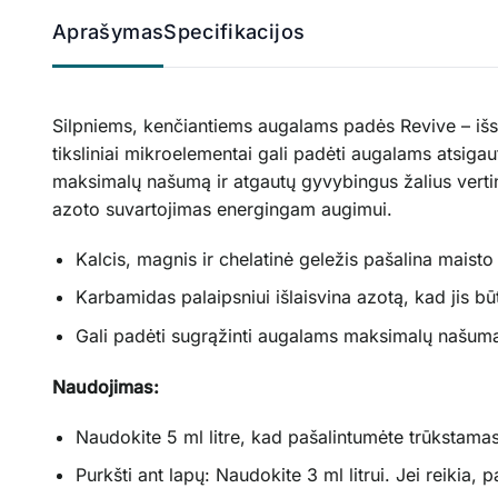
Aprašymas
Specifikacijos
Silpniems, kenčiantiems augalams padės Revive – išsa
tiksliniai mikroelementai gali padėti augalams atsig
maksimalų našumą ir atgautų gyvybingus žalius verti
azoto suvartojimas energingam augimui.
Kalcis, magnis ir chelatinė geležis pašalina mais
Karbamidas palaipsniui išlaisvina azotą, kad jis bū
Gali padėti sugrąžinti augalams maksimalų našumą ir
Naudojimas:
Naudokite 5 ml litre, kad pašalintumėte trūkstamas
Purkšti ant lapų: Naudokite 3 ml litrui. Jei reikia, 