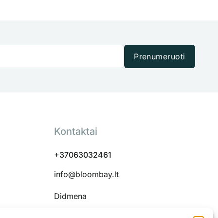
Prenumeruoti
Kontaktai
+37063032461
info@bloombay.lt
Didmena