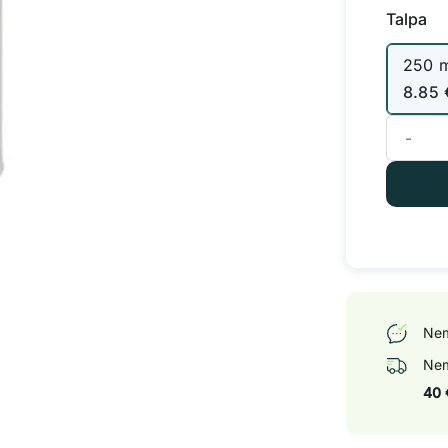
Talpa
250 
8.85
produkto 
Nem
Nem
40 