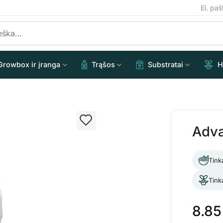
El. pa
Growbox ir įranga
Trąšos
Substratai
H
Adva
Tink
Tink
8.8