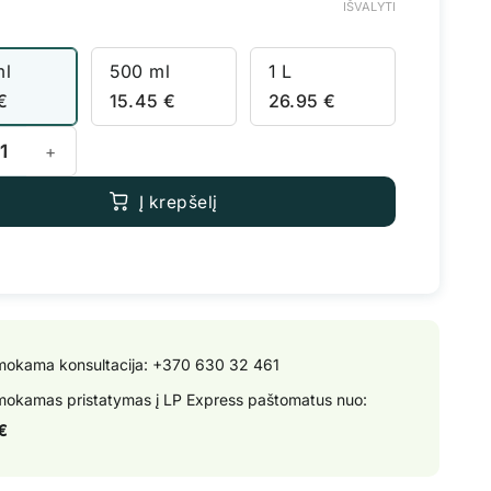
IŠVALYTI
ml
500 ml
1 L
€
15.45
€
26.95
€
kiekis: Advanced Nutrients Revive
Į krepšelį
okama konsultacija:
+370 630 32 461
okamas pristatymas į LP Express paštomatus nuo:
€