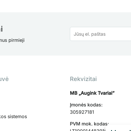
i
mus pirmieji
uvė
Rekvizitai
MB „Augink Tvariai”
Įmonės kodas:
305927181
kos sistemos
PVM mok. kodas: