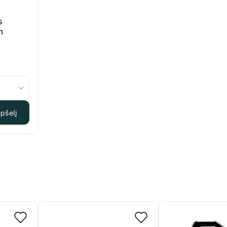
s
m
anced Nutrients Connoisseur Bloom
epšelį