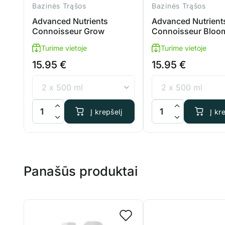
Bazinės Trąšos
Bazinės Trąšos
Advanced Nutrients
Advanced Nutrient
Connoisseur Grow
Connoisseur Bloo
Turime vietoje
Turime vietoje
15.95
€
15.95
€
produkto kiekis: Advanced Nutrients Connoisseur Grow
produkto kiekis: Adv
Į krepšelį
Į kr
Panašūs produktai