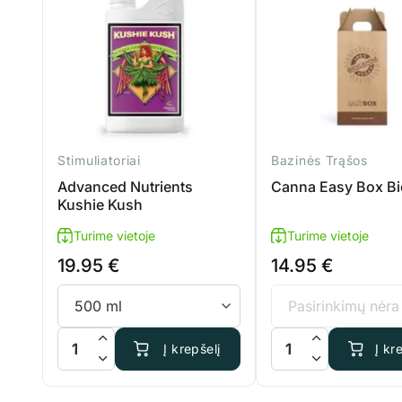
Stimuliatoriai
Bazinės Trąšos
Advanced Nutrients
Canna Easy Box Bi
Kushie Kush
Turime vietoje
Turime vietoje
19.95
€
14.95
€
produkto kiekis: Advanced Nutrients Kushie Kush
produkto kiekis: Cann
Į krepšelį
Į kr