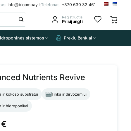
štas:
info@bloombay.lt
Telefonas:
+370 630 32 461
Registruotis
Prisijungti
idroponinės sistemos
Prekių ženklai
nced Nutrients Revive
a ir kokoso substratui
Tinka ir dirvožemiui
a ir hidroponikai
5
€