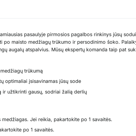
miausias pasaulyje pirmosios pagalbos rinkinys jūsų sodui.
auti po maisto medžiagų trūkumo ir persodinimo šoko. Palaik
ngų augalų atspalvius. Mūsų ekspertų komanda taip pat sukū
to medžiagų trūkumą
tų optimaliai įsisavinamas jūsų sode
 užtikrinti gausų, sodriai žalią derlių
 medžiagas. Jei reikia, pakartokite po 1 savaitės.
pakartokite po 1 savaitės.