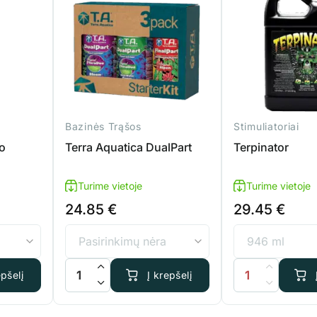
Bazinės Trąšos
Stimuliatoriai
o
Terra Aquatica DualPart
Terpinator
Turime vietoje
Turime vietoje
24.85
€
29.45
€
a Easy Box Bio
produkto kiekis: Terra Aquatica DualPart
produkto kiekis: 
epšelį
Į krepšelį