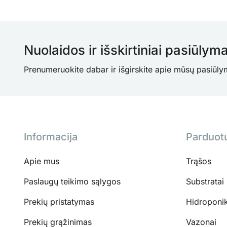
Nuolaidos ir išskirtiniai pasiūlyma
Prenumeruokite dabar ir išgirskite apie mūsų pasiūly
Informacija
Parduot
Apie mus
Trąšos
Paslaugų teikimo sąlygos
Substratai
Prekių pristatymas
Hidroponi
Prekių grąžinimas
Vazonai