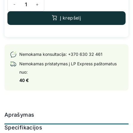
produkto kiekis: MyKoriza Premium mikroorganizmai bakterijos
Į krepšelį
Nemokama konsultacija:
+370 630 32 461
Nemokamas pristatymas į LP Express paštomatus
nuo:
40 €
Aprašymas
Specifikacijos