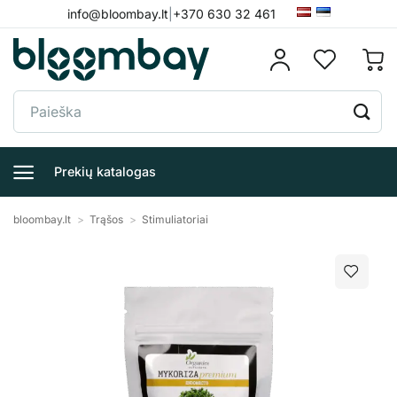
Skip
info@bloombay.lt
|
+370 630 32 461
to
content
Ieškoti:
Prekių katalogas
bloombay.lt
>
Trąšos
>
Stimuliatoriai