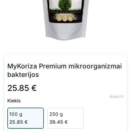
MyKoriza Premium mikroorganizmai
bakterijos
25.85
€
IŠVALYTI
Kiekis
100 g
250 g
25.85
€
39.45
€