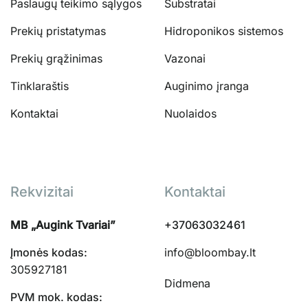
Paslaugų teikimo sąlygos
Substratai
Prekių pristatymas
Hidroponikos sistemos
Prekių grąžinimas
Vazonai
Tinklaraštis
Auginimo įranga
Kontaktai
Nuolaidos
Rekvizitai
Kontaktai
MB „Augink Tvariai”
+37063032461
Įmonės kodas:
info@bloombay.lt
305927181
Didmena
PVM mok. kodas: