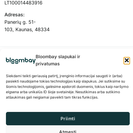
LT100014483916
Adresas:
Panerių g. 51-
103, Kaunas, 48334
Bloombay slapukai ir
privatumas
Siekdami teikti geriausią patirtį, įrenginio informacijai saugoti ir (arba)
pasiekti naudojame tokias technologijas kaip slapukus. Jei sutiksime su
šiomis technologijomis, galėsime apdoroti duomenis, tokius kaip naršymo
elgsena arba unikalūs ID šioje svetainėje. Nesutikimas arba sutikimo
atšaukimas gali neigiamai paveikti tam tikras funkcijas.
Privatumo politika
Slapukai
Priimti
© 2026 BloomBay Visos teisės saugomos
Atmesti