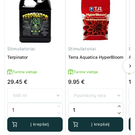
Stimuliatoriai
Stimuliatoriai
Ba
Terpinator
Terra Aquatica HyperBloom
Ad
Gr
›
Turime vietoje
Turime vietoje
29.45
€
9.95
€
16
produkto kiekis: Terpinator
produkto kiekis: Terra Aquatica
pro
Į krepšelį
Į krepšelį