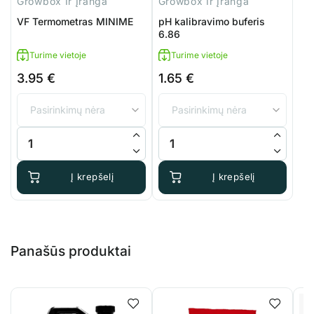
Growbox Ir Įranga
Growbox Ir Įranga
VF Termometras MINIME
pH kalibravimo buferis
6.86
Turime vietoje
Turime vietoje
3.95
€
1.65
€
produkto kiekis: VF Termometras MINIME
produkto kiekis: pH kalibravimo 
Į krepšelį
Į krepšelį
Panašūs produktai