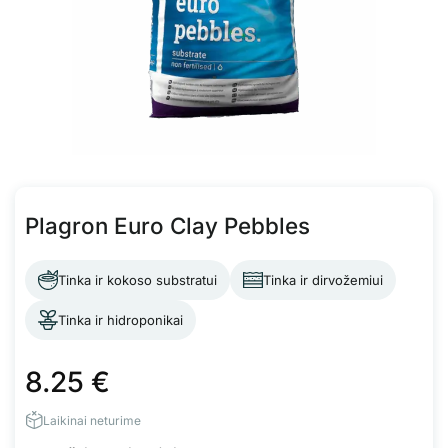
Plagron Euro Clay Pebbles
Tinka ir kokoso substratui
Tinka ir dirvožemiui
Tinka ir hidroponikai
8.25
€
Laikinai neturime