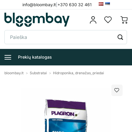
Skip
info@bloombay.lt
|
+370 630 32 461
to
content
Ieškoti:
Prekių katalogas
bloombay.lt
>
Substratai
>
Hidroponika, drenažas, priedai