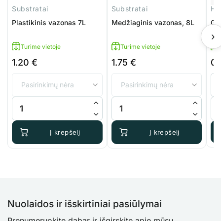
Substratai
Substratai
Plastikinis vazonas 7L
Medžiaginis vazonas, 8L
GR
va
›
Turime vietoje
Turime vietoje
1.20
€
1.75
€
0
Pri
ran
0.2
thr
produkto kiekis: Plastikinis vazonas 7L
produkto kiekis: Medžiaginis va
pr
2.7
Į krepšelį
Į krepšelį
Nuolaidos ir išskirtiniai pasiūlymai
Prenumeruokite dabar ir išgirskite apie mūsų