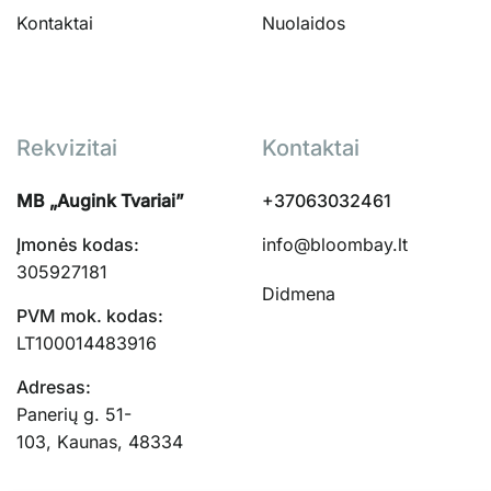
Kontaktai
Nuolaidos
Rekvizitai
Kontaktai
MB „Augink Tvariai”
+37063032461
Įmonės kodas:
info@bloombay.lt
305927181
Didmena
PVM mok. kodas:
LT100014483916
Adresas:
Panerių g. 51-
103, Kaunas, 48334