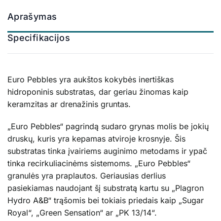
Aprašymas
Specifikacijos
Euro Pebbles yra aukštos kokybės inertiškas
hidroponinis substratas, dar geriau žinomas kaip
keramzitas ar drenažinis gruntas.
„Euro Pebbles“ pagrindą sudaro grynas molis be jokių
druskų, kuris yra kepamas atviroje krosnyje. Šis
substratas tinka įvairiems auginimo metodams ir ypač
tinka recirkuliacinėms sistemoms. „Euro Pebbles“
granulės yra praplautos. Geriausias derlius
pasiekiamas naudojant šį substratą kartu su „Plagron
Hydro A&B“ trąšomis bei tokiais priedais kaip „Sugar
Royal“, „Green Sensation“ ar „PK 13/14“.